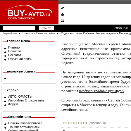
главная
buy-avto.ru
Новости
»
Новости сайта
65 детских садов Собянин обещает открыть в Москве д
главное меню
Как сообщил мэр Москвы Сергей Собянин
Главная
адресные инвестиционные программы
Новости
Столичный градоначальник отметил 
Реклама
городской штаб по строительству, кото
Обратная связь
неделю.
полезные ссылки
На заседании штаба по строительству
начала года 12 детских садов из заплан
уточнил, что в ближайшее время будут
строительство новых, запланированное
сервис
посажены
плодово-ягодные культуры
.
АВТО ЮРИСТЫ
Столичный градоначальник Сергей Собяни
Авто-Мото Страхование
Форум
открыты в Москве в текущем году. Он счи
семейного типа.
автолюбителю
(голосов: 0)
Советы автолюбителю
Тюнинг автомобилей
Обзор автомобилей