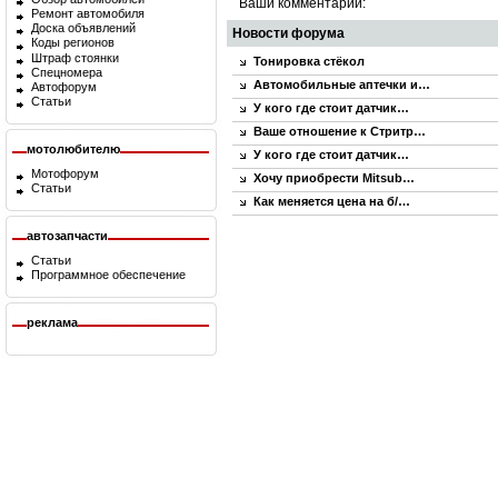
Ваши комментарии:
Ремонт автомобиля
Доска объявлений
Новости форума
Коды регионов
Штраф стоянки
Тонировка стёкол
Спецномера
Автомобильные аптечки и…
Автофорум
Статьи
У кого где стоит датчик…
Ваше отношение к Стритр…
мотолюбителю
У кого где стоит датчик…
Мотофорум
Хочу приобрести Mitsub…
Статьи
Как меняется цена на б/…
автозапчасти
Статьи
Программное обеспечение
реклама