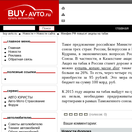
главная
buy-avto.ru
Новости
»
Новости сайта
Минфин РФ повысит акцизы на табак
главное меню
Такое предложение российское Министе
Главная
союза трех стран: России, Белоруссии и
Новости
Кудрина, в экономических вопросах Ро
Реклама
Союза. В частности, в Казахстане акци
Обратная связь
Акциз на табак в России станет дороже 
можно
купить копию часов dior
также 
полезные ссылки
больше на 26%. То есть, через четыре г
приобрести за 95 рублей. Это мера п
бюджет на сумму 100 млрд. руб.
сервис
К 2015 году акцизы на табак выйдут на 
их нельзя, необходимо придерживать
АВТО ЮРИСТЫ
партнерами в рамках Таможенного союза
Авто-Мото Страхование
Форум
(голосов: 0)
автолюбителю
Ваши комментарии:
Советы автолюбителю
Тюнинг автомобилей
Новости форума
Обзор автомобилей