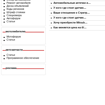
Автомобильные аптечки и…
Ремонт автомобиля
Доска объявлений
У кого где стоит датчик…
Коды регионов
Штраф стоянки
Ваше отношение к Стритр…
Спецномера
У кого где стоит датчик…
Автофорум
Статьи
Хочу приобрести Mitsub…
Как меняется цена на б/…
мотолюбителю
Мотофорум
Статьи
автозапчасти
Статьи
Программное обеспечение
реклама