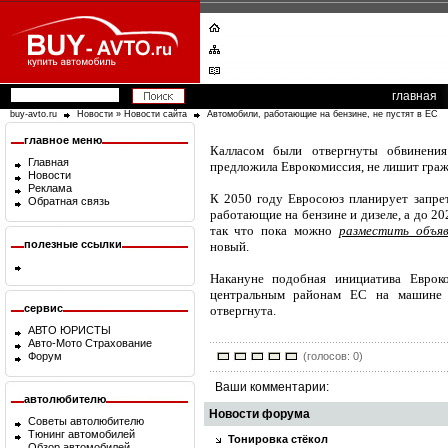
главная
buy-avto.ru
Новости
»
Новости сайта
Автомобили, работающие на бензине, не пустят в ЕС
главное меню
Калласом были отвергнуты обвинения
Главная
предложила Еврокомиссия, не лишит гра
Новости
Реклама
К 2050 году Евросоюз планирует запре
Обратная связь
работающие на бензине и дизеле, а до 20
так что пока можно
разместить объя
полезные ссылки
новый.
Накануне подобная инициатива Еврок
центральным районам ЕС на машине 
сервис
отвергнута.
АВТО ЮРИСТЫ
Авто-Мото Страхование
(голосов: 0)
Форум
Ваши комментарии:
автолюбителю
Новости форума
Советы автолюбителю
Тюнинг автомобилей
Тонировка стёкол
Обзор автомобилей