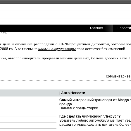
главная
новости
а 10%
я цена и окончание распродажи с 10-20-процентным дисконтом, которые к
008 г.в. А вот цены на
шины и аккумуляторы
пока остаются без изменений.
ынка, автопроизводители продавали меньше дешевых, больше дорогих авто. 
Комментариев:
| Авто Новости
Самый интересный транспорт от Мазда 
бренда
Начнем с предыстории.
Где сделать чип-тюнинг "Лексус"?
Водитель любого автомобиля мечтает уве
расход топлива, сделать двигатель более