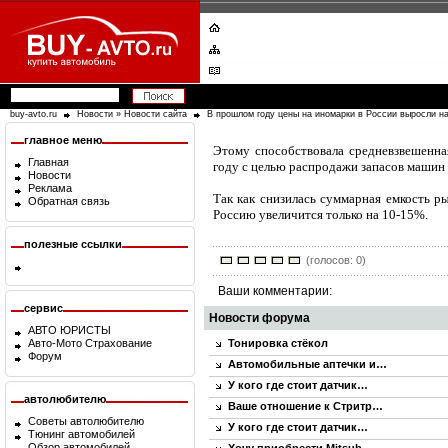
buy-avto.ru
Новости
»
Новости сайта
В прошлом году цены на иномарки в России выросли н
главное меню
Этому способствовала средневзвешенна
Главная
году с целью распродажи запасов машин 2
Новости
Реклама
Так как снизилась суммарная емкость р
Обратная связь
Россию увеличится только на 10-15%.
полезные ссылки
(голосов: 0)
Ваши комментарии:
сервис
Новости форума
АВТО ЮРИСТЫ
Тонировка стёкол
Авто-Мото Страхование
Форум
Автомобильные аптечки и…
У кого где стоит датчик…
автолюбителю
Ваше отношение к Стритр…
Советы автолюбителю
У кого где стоит датчик…
Тюнинг автомобилей
Обзор автомобилей