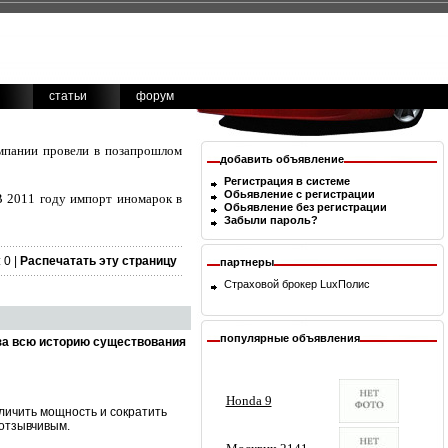
статьи
форум
омпании провели в позапрошлом
добавить объявление
Регистрация в системе
Обьявление с регистрации
В 2011 году импорт иномарок в
Обьявление без регистрации
Забыли пароль?
 0 |
Распечатать эту страницу
партнеры
Страховой брокер
LuxПолис
популярные объявления
за всю историю существования
личить мощность и сократить
 отзывчивым.