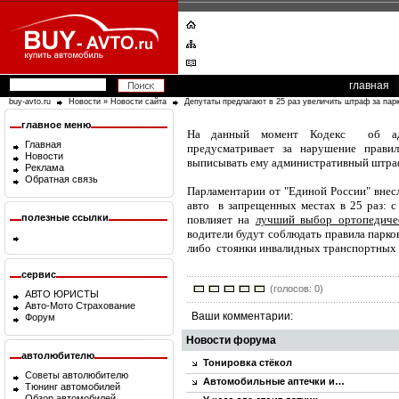
главная
buy-avto.ru
Новости
»
Новости сайта
Депутаты предлагают в 25 раз увеличить штраф за пар
главное меню
На данный момент Кодекс об адм
Главная
предусматривает за нарушение прав
Новости
выписывать ему административный штраф
Реклама
Обратная связь
Парламентарии от "Единой России" внес
авто в запрещенных местах в 25 раз: с 
полезные ссылки
повлияет на
лучший выбор ортопедиче
водители будут соблюдать правила парков
либо стоянки инвалидных транспортных 
сервис
(голосов: 0)
АВТО ЮРИСТЫ
Авто-Мото Страхование
Ваши комментарии:
Форум
Новости форума
автолюбителю
Тонировка стёкол
Советы автолюбителю
Автомобильные аптечки и…
Тюнинг автомобилей
Обзор автомобилей