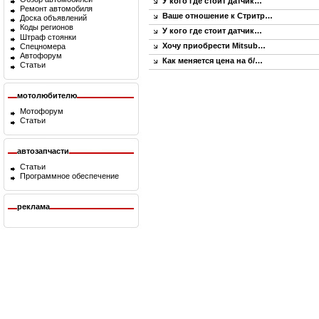
У кого где стоит датчик…
Ремонт автомобиля
Ваше отношение к Стритр…
Доска объявлений
Коды регионов
У кого где стоит датчик…
Штраф стоянки
Хочу приобрести Mitsub…
Спецномера
Автофорум
Как меняется цена на б/…
Статьи
мотолюбителю
Мотофорум
Статьи
автозапчасти
Статьи
Программное обеспечение
реклама