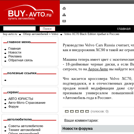
главная
buy-avto.ru
Обзор автомобилей
»
Volvo
Volvo XC70 Black Edition прибыл в Россию
главное меню
Руководство Volvo Cars Russia считает, 
Главная
как и внедорожник XC90 в такой же огра
Новости
Реклама
Машина теперь имеет цвет с экзотическим
Обратная связь
- 18-дюймовые черные диски, а если В
ситроен, то на
Аарон Авто
вы найдете все
полезные ссылки
Что касается кроссовера Volvo XC70
подтвердился, и в отечественных диле
продаж новой модификации даже слу
сервис
признавали универсалом повышенно
«Автомобиль года в России».
АВТО ЮРИСТЫ
Авто-Мото Страхование
Форум
(голосов: 0)
автолюбителю
Ваши комментарии:
Советы автолюбителю
Новости форума
Тюнинг автомобилей
Обзор автомобилей