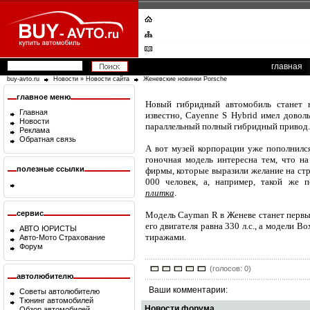
главная
buy-avto.ru
Новости
»
Новости сайта
Женевские новинки Porsche
главное меню
Новый гибридный автомобиль станет н
Главная
известно, Cayenne S Hybrid имел довол
Новости
параллельный полный гибридный привод.
Реклама
Обратная связь
А вот музей корпорации уже пополнился
гоночная модель интересна тем, что на
полезные ссылки
фирмы, которые выразили желание на стр
000 человек, а, например, такой же 
плитка
.
сервис
Модель Cayman R в Женеве станет первы
его двигателя равна 330 л.с., а модели 
АВТО ЮРИСТЫ
тиражами.
Авто-Мото Страхование
Форум
(голосов: 0)
автолюбителю
Ваши комментарии:
Советы автолюбителю
Тюнинг автомобилей
Новости форума
Обзор автомобилей