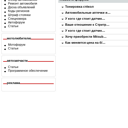
Ремонт автомобиля
Тонировка стёкол
Доска объявлений
Коды регионов
Автомобильные аптечки и…
Штраф стоянки
Спецномера
У кого где стоит датчик…
Автофорум
Ваше отношение к Стритр…
Статьи
У кого где стоит датчик…
Хочу приобрести Mitsub…
мотолюбителю
Как меняется цена на б/…
Мотофорум
Статьи
автозапчасти
Статьи
Программное обеспечение
реклама