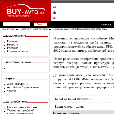
главная
buy-avto.ru
Новости
»
Новости сайта
Ё-мобиль будет сертифицирован в мае 2012 года
главное меню
О планах сертификации «Ё-мобиля» Ми
Главная
рассказал на заседании клуба главных
Новости
предпринимателей, сообщает канал РБК. 
Реклама
2012 года, а, например,
создание сайтов
о
Обратная связь
Новое российское изобретение пройдет с
полезные ссылки
первую очередь, данная процедура д
западными стандартами, и лишь затем — 
До этого сообщалось, что совместное пр
сервис
– группе «ОНЭКСИМ», обладающей 51
бизнеса, всерьез рассматривает возм
АВТО ЮРИСТЫ
границей производственных предприятий
Авто-Мото Страхование
Форум
(голосов: 0)
автолюбителю
Ваши комментарии:
Советы автолюбителю
Тюнинг автомобилей
Новости форума
Обзор автомобилей