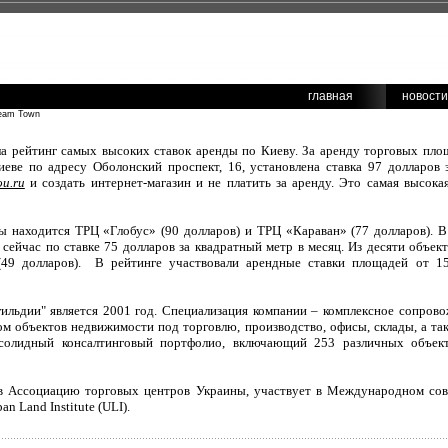
главная
новости
ream Town
ла рейтинг самых высоких ставок аренды по Киеву. За аренду торговых пло
еве по адресу Оболонский проспект, 16, установлена ставка 97 долларов з
u.ru
и создать интернет-магазин и не платить за аренду. Это самая высока
ы находится ТРЦ «Глобус» (90 долларов) и ТРЦ «Караван» (77 долларов).
сейчас по ставке 75 долларов за квадратный метр в месяц. Из десяти объект
49 долларов). В рейтинге участвовали арендные ставки площадей от 15
ильдии" является 2001 год. Специализация компании – комплексное сопрово
м объектов недвижимости под торговлю, производство, офисы, склады, а та
 солидный консалтинговый портфолио, включающий 253 различных объект
 в Ассоциацию торговых центров Украины, участвует в Международном сов
n Land Institute (ULI).