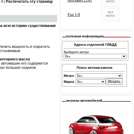
 0 |
Распечатать эту страницу
за всю историю существования
полезная информация
Адреса отделений ГИБДД
личить мощность и сократить
 отзывчивым.
Выберите метро
 моторного масла
х автомашин его содержится
рах больших седанов,
Поиск автомагазинов
Метро
:
Марка
:
экскизы автомобилей