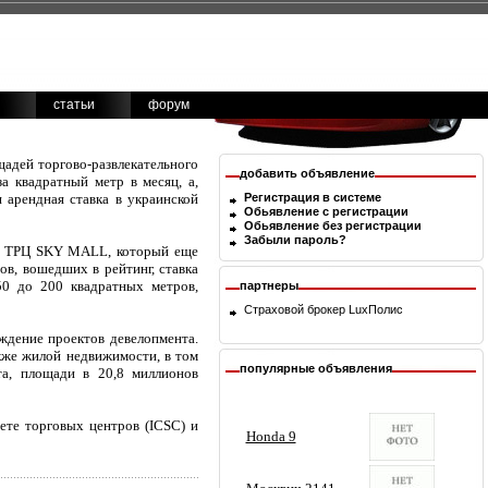
статьи
форум
щадей торгово-развлекательного
добавить объявление
а квадратный метр в месяц, а,
я арендная ставка в украинской
Регистрация в системе
Обьявление с регистрации
Обьявление без регистрации
Забыли пароль?
 В ТРЦ SKY MALL, который еще
ов, вошедших в рейтинг, ставка
0 до 200 квадратных метров,
партнеры
Страховой брокер
LuxПолис
ждение проектов девелопмента.
кже жилой недвижимости, в том
популярные объявления
а, площади в 20,8 миллионов
ете торговых центров (ICSC) и