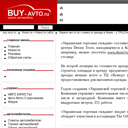
buy-avto.ru
Новости
»
Новости сайта
Первое место по стоимости аренды в Киеве - у ТРЦ D
главное меню
«Украинская торговая гильдия» состави
Главная
центра Dream Town, находящемуся в Ки
Новости
например, можно посетить
www.shop2yo
Реклама
столице.
Обратная связь
На второй позиции по стоимости аренд
полезные ссылки
строится, площади в аренду предлагают 
аренды меньше всего в ТЦ «Комод» (
предоставляемых для магазинов одежды.
сервис
Годом создания «Украинской торговой г
Компания управляет значительным число
АВТО ЮРИСТЫ
числе и загородной. Компания имеет
Авто-Мото Страхование
Форум
квадратных метров, 351 работа.
«Украинская торговая гильдия» входит
автолюбителю
обладает членством в ассоциации The Urba
Советы автолюбителю
Тюнинг автомобилей
Обзор автомобилей