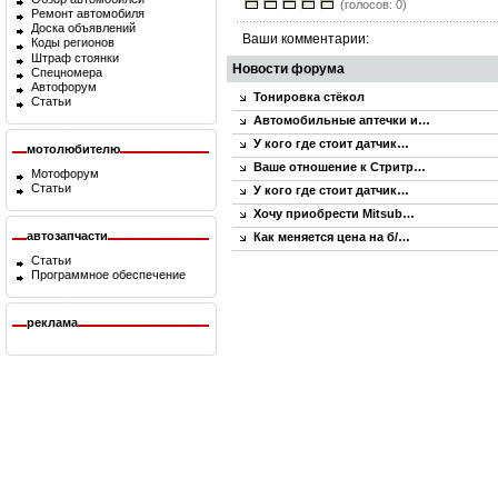
(голосов: 0)
Ремонт автомобиля
Доска объявлений
Ваши комментарии:
Коды регионов
Штраф стоянки
Новости форума
Спецномера
Автофорум
Тонировка стёкол
Статьи
Автомобильные аптечки и…
У кого где стоит датчик…
мотолюбителю
Ваше отношение к Стритр…
Мотофорум
Статьи
У кого где стоит датчик…
Хочу приобрести Mitsub…
автозапчасти
Как меняется цена на б/…
Статьи
Программное обеспечение
реклама