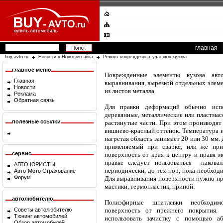
главная
buy-avto.ru
Новости
»
Новости сайта
Ремонт поврежденных участков кузова
главное меню
Поврежденные элементы кузова авт
Главная
выравнивания, вырезкой отдельных элеме
Новости
из листов металла.
Реклама
Обратная связь
Для правки деформаций обычно испо
деревянные, металлические или пластмас
полезные ссылки
растянутые части. При этом производят
вишнево-красный оттенок. Температура и
нагретая область занимает 20 или 30 мм.
применяемый при сварке, или же при
сервис
поверхность от края к центру и правя м
правке следует пользоваться наковал
АВТО ЮРИСТЫ
периодически, до тех пор, пока необход
Авто-Мото Страхование
Форум
Для выравнивания поверхности нужно п
мастики, термопластик, припой.
автолюбителю
Полиэфирные шпатлевки необходимо
Советы автолюбителю
поверхность от прежнего покрытия.
Тюнинг автомобилей
использовать зачистку с помощью аб
Обзор автомобилей