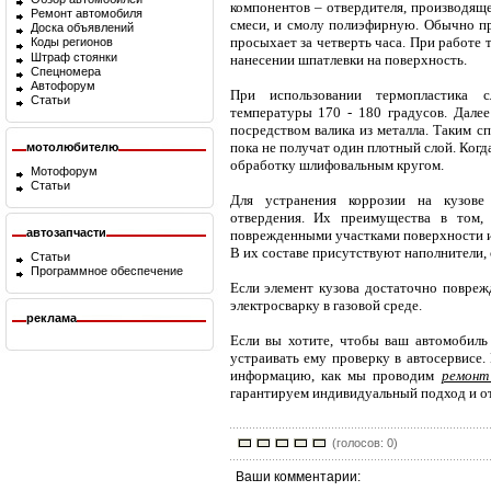
компонентов – отвердителя, производящ
Ремонт автомобиля
смеси, и смолу полиэфирную. Обычно пр
Доска объявлений
просыхает за четверть часа. При работе
Коды регионов
Штраф стоянки
нанесении шпатлевки на поверхность.
Спецномера
Автофорум
При использовании термопластика 
Статьи
температуры 170 - 180 градусов. Далее
посредством валика из металла. Таким с
пока не получат один плотный слой. Когд
мотолюбителю
обработку шлифовальным кругом.
Мотофорум
Статьи
Для устранения коррозии на кузове
отвердения. Их преимущества в том,
автозапчасти
поврежденными участками поверхности и
В их составе присутствуют наполнители,
Статьи
Программное обеспечение
Если элемент кузова достаточно поврежд
электросварку в газовой среде.
реклама
Если вы хотите, чтобы ваш автомобиль
устраивать ему проверку в автосервисе
информацию, как мы проводим
ремонт
гарантируем индивидуальный подход и от
(голосов: 0)
Ваши комментарии: