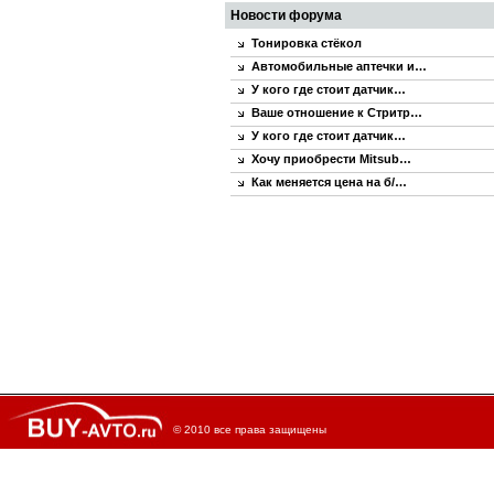
Новости форума
Тонировка стёкол
Автомобильные аптечки и…
У кого где стоит датчик…
Ваше отношение к Стритр…
У кого где стоит датчик…
Хочу приобрести Mitsub…
Как меняется цена на б/…
© 2010 все права защищены