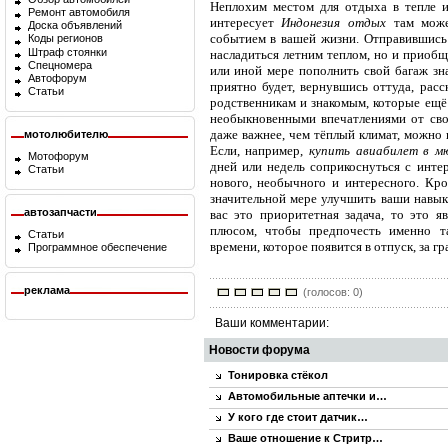
Неплохим местом для отдыха в тепле и
Ремонт автомобиля
интересует
Индонезия отдых
там може
Доска объявлений
событием в вашей жизни. Отправившись 
Коды регионов
Штраф стоянки
насладиться летним теплом, но и приобщи
Спецномера
или иной мере пополнить свой багаж зна
Автофорум
приятно будет, вернувшись оттуда, расс
Статьи
родственникам и знакомым, которые ещё 
необыкновенными впечатлениями от свое
даже важнее, чем тёплый климат, можно 
мотолюбителю
Если, например,
купить авиабилет в м
Мотофорум
дней или недель соприкоснуться с инте
Статьи
нового, необычного и интересного. Кро
значительной мере улучшить ваши навык
автозапчасти
вас это приоритетная задача, то это 
плюсом, чтобы предпочесть именно та
Статьи
времени, которое появится в отпуск, за гр
Программное обеспечение
реклама
(голосов: 0)
Ваши комментарии:
Новости форума
Тонировка стёкол
Автомобильные аптечки и…
У кого где стоит датчик…
Ваше отношение к Стритр…