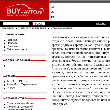
главная
buy-avto.ru
Новости
»
Новости сайта
Отдых на Мальдивах
главное меню
В настоящее время отдых за границей с
Главная
отпусков, праздников и каникул многие 
Новости
время родную страну, уехав куда-нибудь
Реклама
правило, такими местами являются, в п
Обратная связь
тепло, нежели в нашей полосе. Что и неу
время вырваться из неё, прикоснуться к
полезные ссылки
сомнения, и в России можно найти много
зимнее время обычно как-то больше хо
"отогреться", зарядившись солнечной эн
желание, многие из наших соотечес
сервис
организовать для себя
отдых на мальдив
где можно вволю позагорать и искупатьс
АВТО ЮРИСТЫ
чтобы отправиться отдыхать за гран
Авто-Мото Страхование
Форум
единственным "блокатором" таких возмож
Однако, как показывает практика, при о
или иной выход. Например, приобрести 
автолюбителю
большинстве случаев продаётся по цене н
Советы автолюбителю
иное время.
Тюнинг автомобилей
Обзор автомобилей