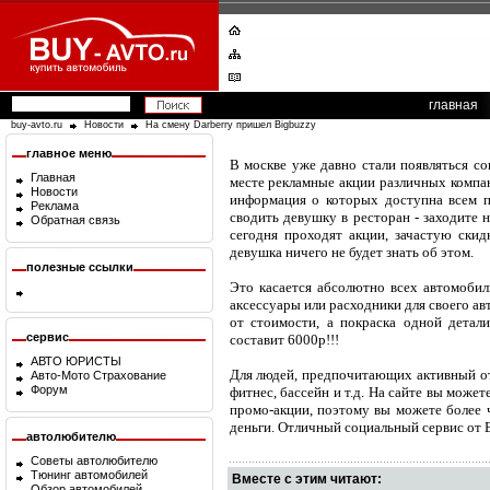
главная
buy-avto.ru
Новости
На смену Darberry пришел Bigbuzzy
главное меню
В москве уже давно стали появляться с
Главная
месте рекламные акции различных компа
Новости
информация о которых доступна всем пр
Реклама
сводить девушку в ресторан - заходите 
Обратная связь
сегодня проходят акции, зачастую ски
девушка ничего не будет знать об этом.
полезные ссылки
Это касается абсолютно всех автомобил
аксессуары или расходники для своего ав
от стоимости, а покраска одной детал
сервис
составит 6000р!!!
АВТО ЮРИСТЫ
Для людей, предпочитающих активный о
Авто-Мото Страхование
Форум
фитнес, бассейн и т.д. На сайте вы може
промо-акции, поэтому вы можете более ч
деньги. Отличный социальный сервис от 
автолюбителю
Советы автолюбителю
Тюнинг автомобилей
Вместе с этим читают:
Обзор автомобилей