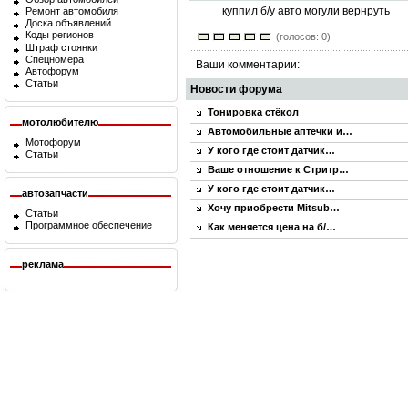
куппил б/у авто могули вернруть
Ремонт автомобиля
Доска объявлений
Коды регионов
(голосов: 0)
Штраф стоянки
Спецномера
Ваши комментарии:
Автофорум
Статьи
Новости форума
Тонировка стёкол
мотолюбителю
Автомобильные аптечки и…
Мотофорум
У кого где стоит датчик…
Статьи
Ваше отношение к Стритр…
У кого где стоит датчик…
автозапчасти
Хочу приобрести Mitsub…
Статьи
Программное обеспечение
Как меняется цена на б/…
реклама