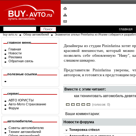
главная
buy-avto.ru
Обзор автомобилей
Знаменитое ателье Pininfarina из Италии собирается разрабо
главное меню
Дизайнеры из студии Pininfarina хотят 
Главная
красивой внешностью, который можно 
Новости
позволить себе обновленную "Ниву", к
Реклама
слишком шикарно.
Обратная связь
Представители Pininfarina уверены, 
полезные ссылки
автопром, и готовятся к предстоящим пер
Вместе с этим читают:
сервис
как тюнинговать автомобиль девятк
АВТО ЮРИСТЫ
Авто-Мото Страхование
(голосов: 0)
Форум
Ваши комментарии:
автолюбителю
Новости форума
Советы автолюбителю
Тонировка стёкол
Тюнинг автомобилей
Обзор автомобилей