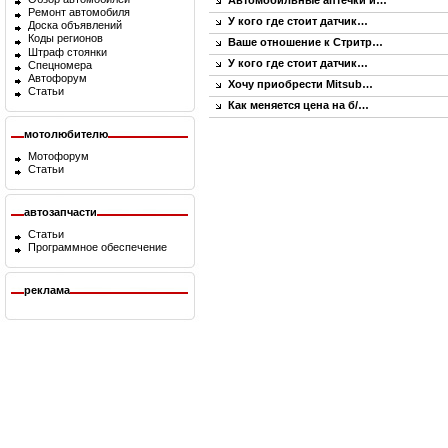
Автомобильные аптечки и…
Ремонт автомобиля
У кого где стоит датчик…
Доска объявлений
Коды регионов
Ваше отношение к Стритр…
Штраф стоянки
У кого где стоит датчик…
Спецномера
Автофорум
Хочу приобрести Mitsub…
Статьи
Как меняется цена на б/…
мотолюбителю
Мотофорум
Статьи
автозапчасти
Статьи
Программное обеспечение
реклама