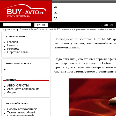
главная
buy-avto.ru
Статьи
»
Авто Статьи
Infiniti FX становится круглым отличником по безопасности
главное меню
Проводимые по системе Euro NCAP к
Главная
настолько успешно, что автомобиль 
Новости
возможных звезд.
Реклама
Обратная связь
Надо отметить, что это был первый офици
по европейской системе. Особой 
полезные ссылки
пристегнуться всем пассажирам, штатн
система программируемого ограничения 
сервис
АВТО ЮРИСТЫ
Авто-Мото Страхование
Форум
автолюбителю
Советы автолюбителю
Тюнинг автомобилей
Обзор автомобилей