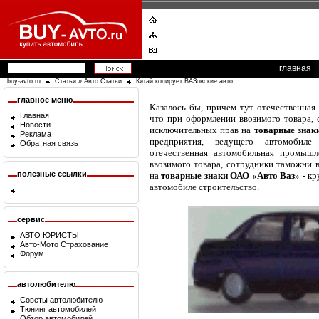
главная
buy-avto.ru
Статьи
»
Авто Статьи
Китай копирует ВАЗовские авто
главное меню
Казалось бы, причем тут отечественная
Главная
что при оформлении ввозимого товара,
Новости
исключительных прав на
товарные знак
Реклама
предприятия, ведущего автомобиле
Обратная связь
отечественная автомобильная промыш
ввозимого товара, сотрудники таможни 
полезные ссылки
на
товарные знаки ОАО «Авто Ваз»
- кр
автомобиле строительство.
сервис
АВТО ЮРИСТЫ
Авто-Мото Страхование
Форум
автолюбителю
Советы автолюбителю
Тюнинг автомобилей
Обзор автомобилей