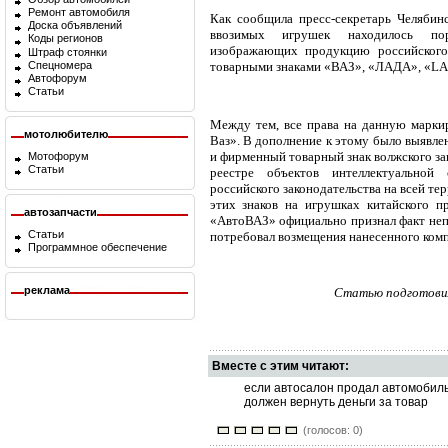
Ремонт автомобиля
Как сообщила пресс-секретарь Челябин
Доска объявлений
ввозимых игрушек находилось по
Коды регионов
изображающих продукцию российского
Штраф стоянки
Спецномера
товарными знаками «ВАЗ», «ЛАДА», «L
Автофорум
Статьи
Между тем, все права на данную марки
мотолюбителю
Ваз». В дополнение к этому было выявле
и фирменный товарный знак волжского за
Мотофорум
Статьи
реестре объектов интеллектуальной
российского законодательства на всей те
этих знаков на игрушках китайского п
автозапчасти
«АвтоВАЗ» официально признал факт неп
Статьи
потребовал возмещения нанесенного ком
Программное обеспечение
реклама
Статью подготовил
Вместе с этим читают:
если автосалон продал автомобиль
должен вернуть деньги за товар
(голосов: 0)