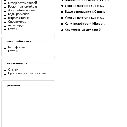
Обзор автомобилей
У кого где стоит датчик…
Ремонт автомобиля
Доска объявлений
Ваше отношение к Стритр…
Коды регионов
У кого где стоит датчик…
Штраф стоянки
Спецномера
Хочу приобрести Mitsub…
Автофорум
Статьи
Как меняется цена на б/…
мотолюбителю
Мотофорум
Статьи
автозапчасти
Статьи
Программное обеспечение
реклама