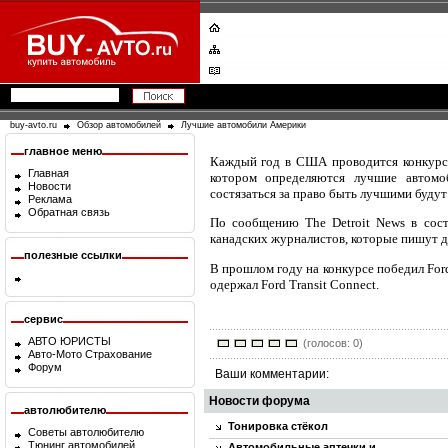
buy-avto.ru
Обзор автомобилей
Лучшие автомобили Америки
главное меню
Каждый год в США проводится конкур
Главная
котором определяются лучшие автомо
Новости
состязаться за право быть лучшими будут H
Реклама
Обратная связь
По сообщению
The
Detroit
News
в сост
канадских журналистов, которые пишут д
полезные ссылки
В прошлом году на конкурсе победил For
одержал Ford Transit Connect.
сервис
АВТО ЮРИСТЫ
(голосов: 0)
Авто-Мото Страхование
Форум
Ваши комментарии:
Новости форума
автолюбителю
Тонировка стёкол
Советы автолюбителю
Тюнинг автомобилей
Автомобильные аптечки и…