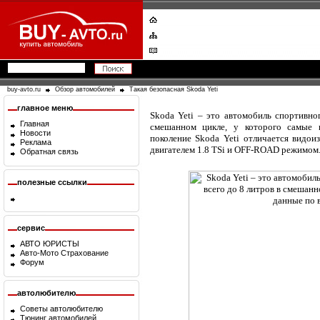
buy-avto.ru
Обзор автомобилей
Такая безопасная Skoda Yeti
главное меню
Skoda Yeti – это автомобиль спортивно
Главная
смешанном цикле, у которого самые 
Новости
поколение Skoda Yeti отличается видо
Реклама
двигателем 1.8 TSi и OFF-ROAD режимом
Обратная связь
полезные ссылки
сервис
АВТО ЮРИСТЫ
Авто-Мото Страхование
Форум
автолюбителю
Советы автолюбителю
Тюнинг автомобилей