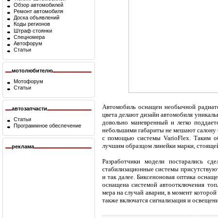
Обзор автомобилей
Ремонт автомобиля
Доска объявлений
Коды регионов
Штраф стоянки
Спецномера
Автофорум
Статьи
мотолюбителю
Мотофорум
Статьи
Автомобиль оснащен необычной радиато
автозапчасти
цвета делают дизайн автомобиля уникаль
Статьи
довольно маневренный и легко поддает
Программное обеспечение
небольшими габариты не мешают салону 
с помощью системы VarioFlex. Таким об
лучшим образцом линейки марки, стоящей 
реклама
Разработчики модели постарались сд
стабилизационные системы присутствуют
и так далее. Биксеноновая оптика оснащ
оснащена системой автоотключения топ
мера на случай аварии, в момент которой
также включатся сигнализация и освещени