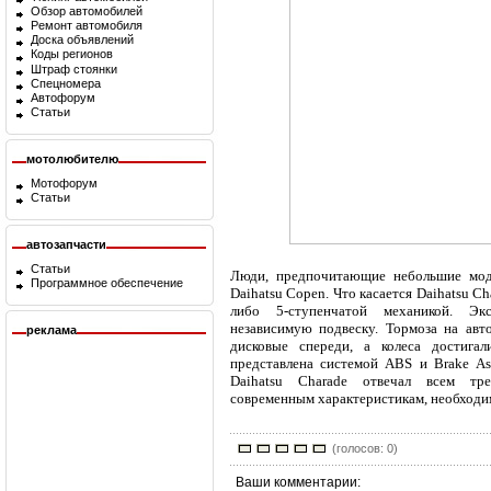
Обзор автомобилей
Ремонт автомобиля
Доска объявлений
Коды регионов
Штраф стоянки
Спецномера
Автофорум
Статьи
мотолюбителю
Мотофорум
Статьи
автозапчасти
Статьи
Люди, предпочитающие небольшие моде
Программное обеспечение
Daihatsu Copen. Что касается Daihatsu 
либо 5-ступенчатой механикой. Эк
независимую подвеску. Тормоза на авт
реклама
дисковые спереди, а колеса достига
представлена системой ABS и Brake As
Daihatsu Charade отвечал всем тре
современным характеристикам, необходим
(голосов: 0)
Ваши комментарии: