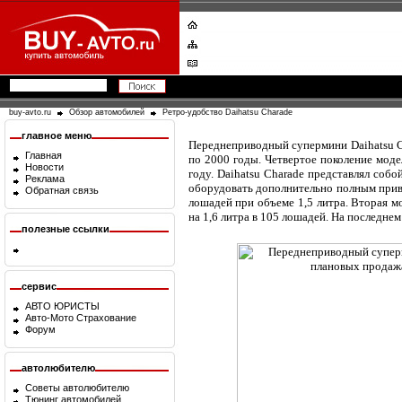
buy-avto.ru
Обзор автомобилей
Ретро-удобство Daihatsu Charade
главное меню
Переднеприводный супермини Daihatsu C
Главная
по 2000 годы. Четвертое поколение моде
Новости
году. Daihatsu Charade представлял соб
Реклама
оборудовать дополнительно полным приво
Обратная связь
лошадей при объеме 1,5 литра. Вторая м
на 1,6 литра в 105 лошадей. На последне
полезные ссылки
сервис
АВТО ЮРИСТЫ
Авто-Мото Страхование
Форум
автолюбителю
Советы автолюбителю
Тюнинг автомобилей