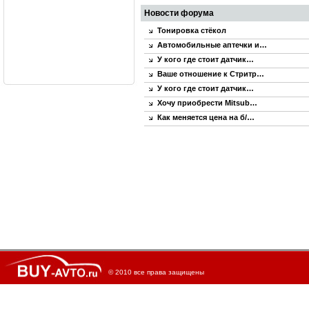
Новости форума
Тонировка стёкол
Автомобильные аптечки и…
У кого где стоит датчик…
Ваше отношение к Стритр…
У кого где стоит датчик…
Хочу приобрести Mitsub…
Как меняется цена на б/…
© 2010 все права защищены