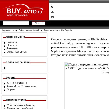
buy-avto.ru
Обзор автомобилей
Безопасность с Kia Sephia
главное меню
Седан с передним приводом Kia Sephia вп
Главная
собой Capital, утрачивающую к тому вре
Новости
реализовано свыше 100 000 экземпляров
Реклама
Sephia послужила Мазда, поэтому многи
Обратная связь
Второе поколение автомобиля известно ка
полезные ссылки
сервис
АВТО ЮРИСТЫ
Авто-Мото Страхование
Форум
автолюбителю
Советы автолюбителю
Тюнинг автомобилей