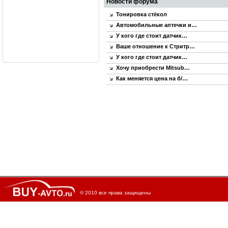
Новости форума
Тонировка стёкол
Автомобильные аптечки и…
У кого где стоит датчик…
Ваше отношение к Стритр…
У кого где стоит датчик…
Хочу приобрести Mitsub…
Как меняется цена на б/…
© 2010 все права защищены