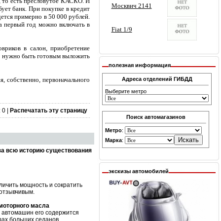
, то есть пресловутое КАСКО. И
ует банк. При покупке в кредит
ется примерно в 50 000 рублей.
за первый год можно включать в
овриков в салон, приобретение
же нужно быть готовым выложить
полезная информация
я, собственно, первоначального
Адреса отделений ГИБДД
Выберите метро
 0 |
Распечатать эту страницу
Поиск автомагазинов
Метро
:
Марка
:
за всю историю существования
экскизы автомобилей
личить мощность и сократить
 отзывчивым.
 моторного масла
х автомашин его содержится
рах больших седанов,