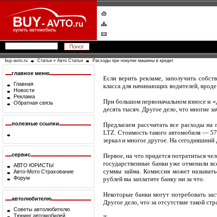
buy-avto.ru
Статьи
»
Авто Статьи
Расходы при покупке машины в кредит
главное меню
Если верить рекламе, заполучить собст
Главная
класса для начинающих водителей, вроде 
Новости
Реклама
При большом первоначальном взносе и «
Обратная связь
десять тысяч. Другое дело, что многие
полезные ссылки
Предлагаем рассчитать все расходы на п
LTZ. Стоимость такого автомобиля — 570
зеркал и многое другое. На сегодняшний
сервис
Первое, на что придется потратиться че
государственные банки уже отменили вс
АВТО ЮРИСТЫ
суммы займа. Комиссия может называть
Авто-Мото Страхование
Форум
рублей вы заплатите банку ни за что.
Некоторые банки могут потребовать заст
автолюбителю
Другое дело, что за отсутствие такой с
Советы автолюбителю
Тюнинг автомобилей