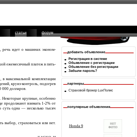
статьи
форум
о, речь идет о машинах эконом-
добавить объявление
Регистрация в системе
Обьявление с регистрации
шой ежемесячный платеж в пять-
Обьявление без регистрации
Забыли пароль?
ч, в максимальной комплектации
ений, круиз-контроль, подогрев
партнеры
0 000 долларов.
Страховой брокер
LuxПолис
а. Некоторые крупные, особенно
ще продолжают взимать 1-2% от
популярные объявления
о суть одна — несколько тысяч
ь выбор, страховаться или нет.