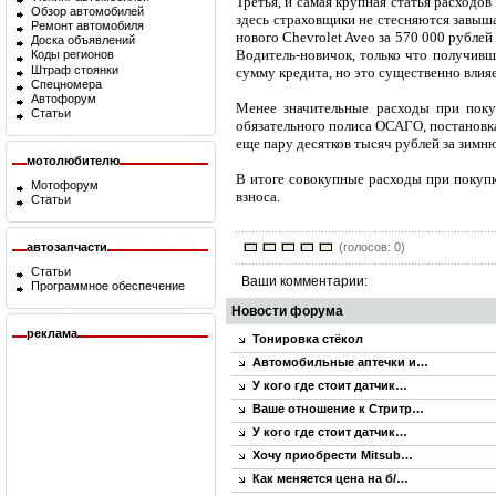
Третья, и самая крупная статья расходо
Обзор автомобилей
здесь страховщики не стесняются завыша
Ремонт автомобиля
нового Chevrolet Aveo за 570 000 рубле
Доска объявлений
Водитель-новичок, только что получивш
Коды регионов
Штраф стоянки
сумму кредита, но это существенно влия
Спецномера
Автофорум
Менее значительные расходы при покуп
Статьи
обязательного полиса ОСАГО, постановк
еще пару десятков тысяч рублей за зимн
мотолюбителю
В итоге совокупные расходы при покупке
Мотофорум
взноса.
Статьи
автозапчасти
(голосов: 0)
Статьи
Ваши комментарии:
Программное обеспечение
Новости форума
реклама
Тонировка стёкол
Автомобильные аптечки и…
У кого где стоит датчик…
Ваше отношение к Стритр…
У кого где стоит датчик…
Хочу приобрести Mitsub…
Как меняется цена на б/…