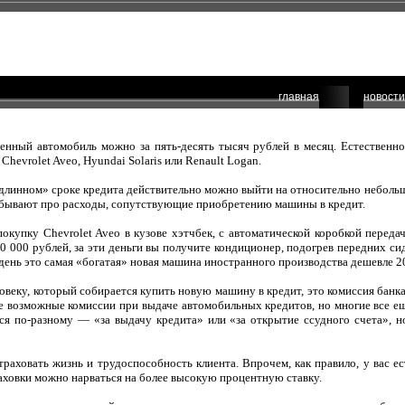
главная
новости
венный автомобиль можно за пять-десять тысяч рублей в месяц. Естественн
Chevrolet Aveo, Hyundai Solaris или Renault Logan.
длинном» сроке кредита действительно можно выйти на относительно неболь
 забывают про расходы, сопутствующие приобретению машины в кредит.
окупку Chevrolet Aveo в кузове хэтчбек, с автоматической коробкой переда
 000 рублей, за эти деньги вы получите кондиционер, подогрев передних сид
 день это самая «богатая» новая машина иностранного производства дешевле 2
ловеку, который собирается купить новую машину в кредит, это комиссия банк
е возможные комиссии при выдаче автомобильных кредитов, но многие все е
ся по-разному — «за выдачу кредита» или «за открытие ссудного счета», н
раховать жизнь и трудоспособность клиента. Впрочем, как правило, у вас ест
траховки можно нарваться на более высокую процентную ставку.