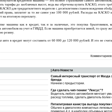
в покупателя кредитной машины — это полное страхование самого автомобиля
ть тарифы до заоблачных высот, ведь вы обречены купить КАСКО, этого треб
й КАСКО для тридцатилетнего водителя с десятилетним стажем вождения обойд
ий права, заплатит за то же самое уже 100 000 рублей. Расходы на КАСКО 
ет на итоговую переплату.
ке машины как в кредит, так и за наличные, это покупка брызговиков, к
а автомобиля на учет в ГИБДД. Если машина приобретается зимой, то сразу 
юю резину.
 авто в кредит могут составить от 60 000 до 120 000 рублей. И это не счита
Комментариев:
| Авто Новости
Самый интересный транспорт от Мазда 
бренда
Начнем с предыстории.
Где сделать чип-тюнинг "Лексус"?
Водитель любого автомобиля мечтает уве
расход топлива, сделать двигатель более
Пятилитровая канистра выгода покупки
Обычно в двигателях компактных легковы
примерно 4 л, в наиболее объемных мото