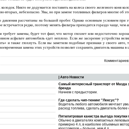
 колодок. Никто не додумается поставить на колеса своего железного коня ко
 во-вторых, небезопасно. Увы, но при замене топливных фильтров многие об э
о давления рассчитаны на большой пробег. Однако основным условием при э
ое встречается редко, поэтому менять фильтры приходится гораздо чаще, чем 
 и требует замены, будет тот факт, что мотор глохнет или недостаточно хоро
овном асфальте автомобиль едет неплохо. Если же засорение устройства вели
ть» и также глохнуть. Если вы заметили подобные признаки у своего авто, 
оевременная замена этих устройств позволит сохранить двигатель машины в ц
Комментариев:
| Авто Новости
Самый интересный транспорт от Мазда 
бренда
Начнем с предыстории.
Где сделать чип-тюнинг "Лексус"?
Водитель любого автомобиля мечтает уве
расход топлива, сделать двигатель более
Пятилитровая канистра выгода покупки
Обычно в двигателях компактных легковы
примерно 4 л, в наиболее объемных мото
кроссоверов – больше, чем 4 л.