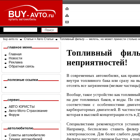
buy-avto.ru
Статьи
»
Авто Статьи
Топливный фильтр — мелочь, но может принести столько н
главное меню
Топливный филь
Главная
Новости
неприятностей!
Реклама
Обратная связь
В современных автомобилях, как правил
полезные ссылки
внутри топливного бака или сразу на в
отсеять все загрязнения (мелкие частицы
Вообще, такое устройство как топливный
на дне топливных баков, и воды. По с
сервис
соответствии с особенностями двига
АВТО ЮРИСТЫ
карбюраторных двигателей. В частности,
Авто-Мото Страхование
которая в высокой концентрации есть в ДТ
Форум
Специалистами рекомендуется устанав
автолюбителю
Например, бесполезно ставить фильт
электронасосом. Для более слабого диа
Советы автолюбителю
фильтра наступит слишком быстро, и топл
Тюнинг автомобилей