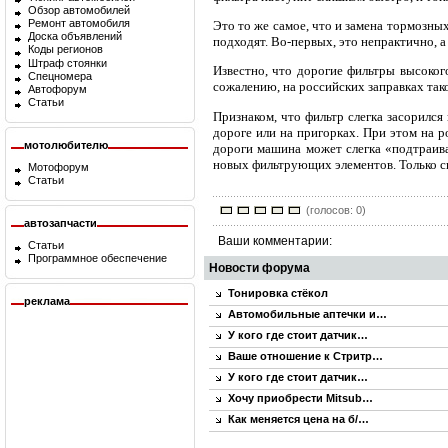
Обзор автомобилей
Ремонт автомобиля
Это то же самое, что и замена тормозных
Доска объявлений
подходят. Во-первых, это непрактично, а
Коды регионов
Штраф стоянки
Известно, что дорогие фильтры высоког
Спецномера
сожалению, на российских заправках так
Автофорум
Статьи
Признаком, что фильтр слегка засорился
дороге или на пригорках. При этом на р
мотолюбителю
дороги машина может слегка «подтраива
новых фильтрующих элементов. Только св
Мотофорум
Статьи
(голосов: 0)
автозапчасти
Ваши комментарии:
Статьи
Программное обеспечение
Новости форума
Тонировка стёкол
реклама
Автомобильные аптечки и…
У кого где стоит датчик…
Ваше отношение к Стритр…
У кого где стоит датчик…
Хочу приобрести Mitsub…
Как меняется цена на б/…