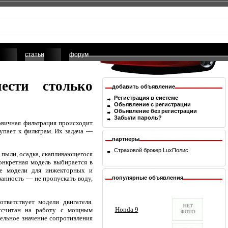
статьи
форум
сти столько
добавить объявление
Регистрация в системе
Обьявление с регистрации
Обьявление без регистрации
Забыли пароль?
ервичная фильтрация происходит
тупает к фильтрам. Их задача —
партнеры
Страховой брокер
LuxПолис
 пыли, осадка, скапливающегося
онкретная модель выбирается в
же модели для инжекторных и
популярные объявления
занность — не пропускать воду,
тветствует модели двигателя.
ассчитан на работу с мощным
дельное значение сопротивления