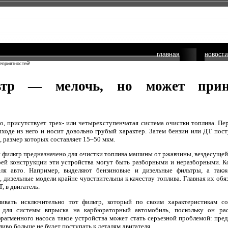
главная
новости
еприятностей!
тр — мелочь, но может прине
о, присутствует трех- или четырехступенчатая система очистки топлива. П
ыходе из него и носит довольно грубый характер. Затем бензин или ДТ пос
), размер которых составляет 15–50 мкм.
 фильтр предназначено для очистки топлива машины от ржавчины, вездесущей
воей конструкции эти устройства могут быть разборными и неразборными. К
теля авто. Например, выделяют бензиновые и дизельные фильтры, а так
 дизельные модели крайне чувствительны к качеству топлива. Главная их обя
, в двигатель.
ливать исключительно тот фильтр, который по своим характеристикам соо
р для системы впрыска на карбюраторный автомобиль, поскольку он р
фрагменного насоса такое устройства может стать серьезной проблемой: пре
иво больше не будет поступать к деталям двигателя.