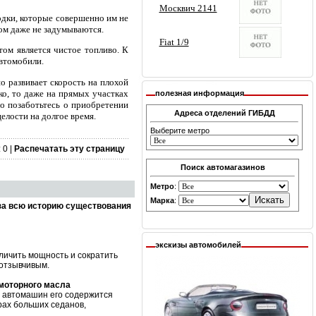
лодки, которые совершенно им не
том даже не задумываются.
том является чистое топливо. К
автомобили.
шо развивает скорость на плохой
ко, то даже на прямых участках
полезная информация
то позаботьтесь о приобретении
Адреса отделений ГИБДД
елости на долгое время.
Выберите метро
 0 |
Распечатать эту страницу
Поиск автомагазинов
Метро
:
Марка
:
за всю историю существования
экскизы автомобилей
личить мощность и сократить
 отзывчивым.
 моторного масла
х автомашин его содержится
рах больших седанов,