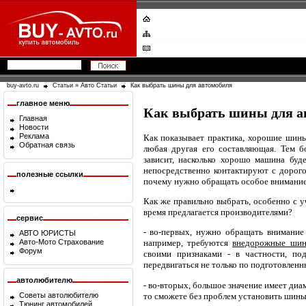
buy-avto.ru
Статьи
»
Авто Статьи
Как выбрать шины для автомобиля
главное меню
Как выбрать шины для а
Главная
Новости
Реклама
Как показывает практика, хорошие шины
Обратная связь
любая другая его составляющая. Тем б
зависит, насколько хорошо машина буд
непосредственно контактируют с дорого
полезные ссылки
почему нужно обращать особое внимание 
Как же правильно выбрать, особенно с у
время предлагается производителями?
сервис
- во-первых, нужно обращать внимание
АВТО ЮРИСТЫ
Авто-Мото Страхование
например, требуются
внедорожные ши
Форум
своими признаками - в частности, по
передвигаться не только по подготовленн
автолюбителю
- во-вторых, большое значение имеет диа
то сможете без проблем установить шины 
Советы автолюбителю
Тюнинг автомобилей