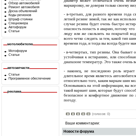
диаметр может отличаться очень незна
Обзор автомобилей
маркировку, не доверяя только своему ви
Ремонт автомобиля
Доска объявлений
- в-третьих, для разного времени года 
Коды регионов
летней резине зимой, так же как использ
Штраф стоянки
Спецномера
случае резина будет очень быстро истир
Автофорум
опасность попасть в аварию, потому что 
Статьи
люду или же скользить на покрытой вод
всего четко следить за тем, какой тип ш
времени года, и тогда вы всегда будете 
мотолюбителю
Мотофорум
- в-четвертых, тип резины. Она бывает 
Статьи
устойчивая к истиранию, или способна
диапазоне температур. Это также очень в
автозапчасти
- наконец, не последнюю роль играет
Статьи
длительное время являетесь автолюбител
Программное обеспечение
относительно того, каким маркам шин мо
Основываясь на этой информации, вы все
такой вариант шин, которые будут спосо
реклама
безопасное и комфортное движение по 
погоду.
(голосов: 0)
Ваши комментарии:
Новости форума