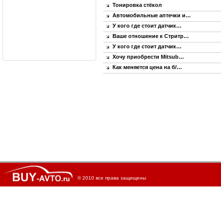
Тонировка стёкол
Автомобильные аптечки и…
У кого где стоит датчик…
Ваше отношение к Стритр…
У кого где стоит датчик…
Хочу приобрести Mitsub…
Как меняется цена на б/…
© 2010 все права защищены