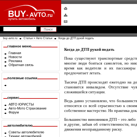
buy-avto.ru
Статьи
»
Авто Статьи
Когда до ДТП рукой подать
главное меню
Когда до ДТП рукой подать
Главная
Новости
Пока существуют транспортные средств
Реклама
многие люди бояться самолетов, но ник
Обратная связь
время как водители и их пассажиры 
предпочитает летать.
полезные ссылки
Тысячи ДТП происходят ежегодно на дор
становится инвалидом. Отсутствие чу
сложившейся ситуации.
сервис
Ведь давно установлено, что большинств
АВТО ЮРИСТЫ
относятся со всей серьезностью к свои
Авто-Мото Страхование
собственное мастерство. Но практика дока
Форум
Большинство виновников ДТП – это либо 
и другие, забыв об ответственности, по
автолюбителю
движения неоправданному риску.
Советы автолюбителю
Тюнинг автомобилей