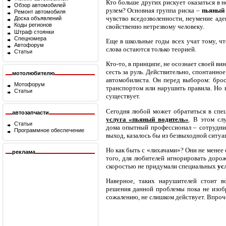
Кто больше других рискует оказаться в н
Обзор автомобилей
рулем? Основная группа риска –
пьяный 
Ремонт автомобиля
чувство вседозволенности, неумение ад
Доска объявлений
Коды регионов
свойственно нетрезвому человеку.
Штраф стоянки
Спецномера
Еще в школьные годы всех учат тому, чт
Автофорум
слова остаются только теорией.
Статьи
Кто-то, в принципе, не осознает своей в
сесть за руль. Действительно, спонтанно
мотолюбителю
автомобилиста. Он перед выбором: бро
Мотофорум
транспортом или нарушить правила. Но в
Статьи
существует.
Сегодня любой может обратиться в спец
автозапчасти
услуга «пьяный водитель»
. В этом сл
Статьи
дома опытный профессионал – сотрудник
Программное обеспечение
выход, казалось бы из безвыходной ситуа
Но как быть с «лихачами»? Они не менее
реклама
того, для любителей игнорировать дорож
скоростью не придумали специальных
ус
Наверное, таких нарушителей стоит в
решения данной проблемы пока не изобр
сожалению, не слишком действует. Впроче