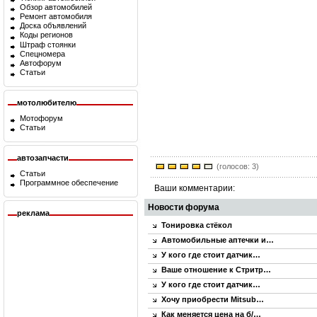
Обзор автомобилей
Ремонт автомобиля
Доска объявлений
Коды регионов
Штраф стоянки
Спецномера
Автофорум
Статьи
мотолюбителю
Мотофорум
Статьи
автозапчасти
(голосов: 3)
Статьи
Программное обеспечение
Ваши комментарии:
Новости форума
реклама
Тонировка стёкол
Автомобильные аптечки и…
У кого где стоит датчик…
Ваше отношение к Стритр…
У кого где стоит датчик…
Хочу приобрести Mitsub…
Как меняется цена на б/…