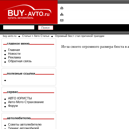
buy-avto.ru
Статьи
»
Авто Статьи
Огромный бюст стал причиной трагедии
главное меню
Из-за своего огромного размера бюста в 
Главная
Новости
Реклама
Обратная связь
полезные ссылки
сервис
АВТО ЮРИСТЫ
Авто-Мото Страхование
Форум
автолюбителю
Советы автолюбителю
Тюнинг автомобилей