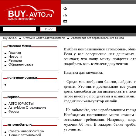
buy-avto.ru
Статьи
»
Советы автолюбителю
Автокредит без первоначального взноса
главное меню
Выбрав понравившейся автомобиль, обяза
Главная
Если у вас совершенно нет денежных с
Новости
означает, что вашу мечту придется от
Реклама
подобрать весь комплект документов.
Обратная связь
Памятка для заемщика:
полезные ссылки
- Среди многообразия банков, найдите т
деньги. Уточните досконально все усло
дома, способны ли вы выплачивать в пол
итоге вместе с процентами и комиссиями.
сервис
кредитный калькулятор онлайн.
АВТО ЮРИСТЫ
Авто-Мото Страхование
- Не забывайте, что неработающим гражд
Форум
Необходимо постоянное место стажем 
остальные требования. Например, воз
мужчин 60 лет. В каждом банке требов
автолюбителю
уточнить.
Советы автолюбителю
Тюнинг автомобилей