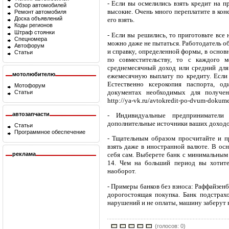
- Если вы осмелились взять кредит на п
Обзор автомобилей
высокие. Очень много переплатите в кон
Ремонт автомобиля
Доска объявлений
его взять.
Коды регионов
Штраф стоянки
- Если вы решились, то приготовьте все
Спецномера
можно даже не пытаться. Работодатель о
Автофорум
и справку, определенной формы, в основ
Статьи
по совместительству, то с каждого м
среднемесячный доход или средний для
мотолюбителю
ежемесячную выплату по кредиту. Если у
Естественно ксерокопия паспорта, о
Мотофорум
документах необходимых для получе
Статьи
http://ya-vk.ru/avtokredit-po-dvum-dokum
автозапчасти
- Индивидуальные предприниматели
дополнительные источники ваших доходо
Статьи
Программное обеспечение
- Тщательным образом просчитайте и п
взять даже в иностранной валюте. В ос
реклама
себя сам. Выберете банк с минимальным
14. Чем на больший период вы хотите
наоборот.
- Примеры банков без взноса: Раффайзенб
дорогостоящая покупка. Банк подстрахо
нарушений и не оплаты, машину заберут в
(голосов: 0)