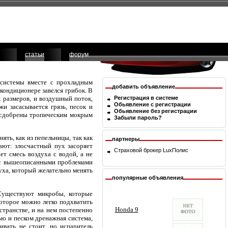
статьи
форум
 системы вместе с прохладным
добавить объявление
кондиционере завелся грибок. В
 размеров, и воздушный поток,
Регистрация в системе
Обьявление с регистрации
жи засасывается грязь, песок и
Обьявление без регистрации
о сдобрены тропическим мокрым
Забыли пароль?
ть, как из пепельницы, так как
партнеры
ют: злосчастный пух засоряет
Страховой брокер
LuxПолис
ет смесь воздуха с водой, а не
те с вышеописанными проблемами
духа, который желательно менять
популярные объявления
 Существуют микробы, которые
которое можно легко подхватить
странстве, и на нем постепенно
ью и песком дренажная система,
ивать не стоит, но испаритель