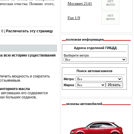
ическая очистка. Помимо этого,
 0 |
Распечатать эту страницу
полезная информация
Адреса отделений ГИБДД
за всю историю существования
Выберите метро
Поиск автомагазинов
личить мощность и сократить
Метро
:
 отзывчивым.
Марка
:
 моторного масла
х автомашин его содержится
рах больших седанов,
экскизы автомобилей