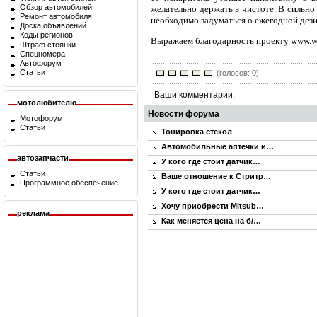
Обзор автомобилей
желательно держать в чистоте. В сильно
Ремонт автомобиля
необходимо задуматься о ежегодной дез
Доска объявлений
Коды регионов
Выражаем благодарность проекту www.web
Штраф стоянки
Спецномера
Автофорум
Статьи
(голосов: 0)
Ваши комментарии:
мотолюбителю
Новости форума
Мотофорум
Статьи
Тонировка стёкол
Автомобильные аптечки и…
автозапчасти
У кого где стоит датчик…
Статьи
Ваше отношение к Стритр…
Программное обеспечение
У кого где стоит датчик…
Хочу приобрести Mitsub…
реклама
Как меняется цена на б/…