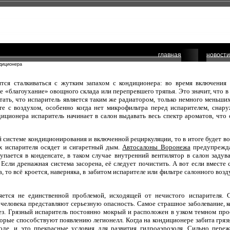
главная
новости
диционера
ится сталкиваться с жутким запахом с кондиционера: во время включения
 «благоухание» овощного склада или перепревшего тряпья. Это значит, что в 
ть, что испаритель является таким же радиатором, только немного меньших
те с воздухом, особенно когда нет микрофильтра перед испарителем, снару
диционера испаритель начинает в салон выдавать весь спектр ароматов, чт
системе кондиционирования и включенной рециркуляции, то в итоге будет воня
х испарителя осядет и сигаретный дым.
Автосалоны Воронежа
предупрежда
пается в конденсате, в таком случае внутренний вентилятор в салон задува
. Если дренажная система засорена, её следует почистить. А вот если вмес
 то всё кроется, наверняка, в забитом испарителе или фильтре салонного воз
яется не единственной проблемой, исходящей от нечистого испарителя.
 человека представляют серьезную опасность. Самое страшное заболевание, 
лез. Грязный испаритель постоянно мокрый и расположен в узком темном про
орые способствуют появлению легионелл. Когда на кондиционере забита гряз
оде, и это прекрасные условия для развития гидроаэрозоля. Сильно переж