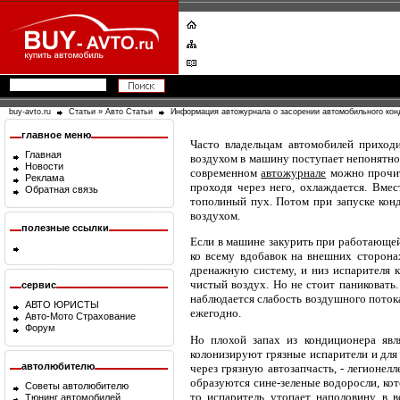
buy-avto.ru
Статьи
»
Авто Статьи
Информация автожурнала о засорении автомобильного кон
главное меню
Часто владельцам автомобилей приход
Главная
воздухом в машину поступает непонятное
Новости
современном
автожурнале
можно прочита
Реклама
проходя через него, охлаждается. Вмес
Обратная связь
тополиный пух. Потом при запуске кон
воздухом.
полезные ссылки
Если в машине закурить при работающей 
ко всему вдобавок на внешних сторона
дренажную систему, и низ испарителя ку
чистый воздух. Но не стоит паниковать
сервис
наблюдается слабость воздушного потока,
АВТО ЮРИСТЫ
ежегодно.
Авто-Мото Страхование
Форум
Но плохой запах из кондиционера явл
колонизируют грязные испарители и для
автолюбителю
через грязную автозапчасть, - легионел
образуются сине-зеленые водоросли, кот
Советы автолюбителю
то испаритель утопает наполовину в в
Тюнинг автомобилей