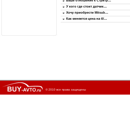
Ваше отношение к Стритр…
У кого где стоит датчик…
Хочу приобрести Mitsub…
Как меняется цена на б/…
© 2010 все права защищены