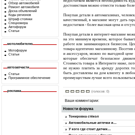
недостатком является необходимость куд
Обзор автомобилей
достоинствам можно отнести только более
Ремонт автомобиля
Доска объявлений
Покупая детали в автомагазинах, челове
Коды регионов
Штраф стоянки
качественный, в магазине могут дать га
Спецномера
недостатков - более высокая цена и отсу
Автофорум
Статьи
Покупая детали в интернет-магазине можн
на это минимум времени, которое бывае
работе или занимающихся бизнесом. Цены
мотолюбителю
товара идентично магазинному. Посетив 
Мотофорум
и аксессуаров, можно по выгодной цене 
Статьи
которые обеспечат безопасное движе
Стоимость товара в Интернете ниже, пот
автозапчасти
не нужно платить за аренду дорогих т
быть доставлены на дом клиенту в любое
Статьи
преимуществам лучше всего пользоваться
Программное обеспечение
реклама
(голосов: 0)
Ваши комментарии:
Новости форума
Тонировка стёкол
Автомобильные аптечки и…
У кого где стоит датчик…