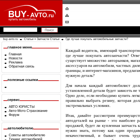
buy-avto.ru
Статьи
»
Запчасти Статьи
Где лучше покупать автомобильные запчасти?
главное меню
Каждый водитель, имеющий транспортное
Главная
где лучше покупать автозапчасти? Отве
Новости
существует множество авторынков, магаз
Реклама
аксессуаров на автомобили, частных дил
Обратная связь
границы, и интернет-магазинов, предлага
нужную деталь?
полезные ссылки
Для начала каждый автомобилист дол
установленной детали будет зависеть не 
Одно дело, если необходимо купить легк
сервис
правильно выбрать резину, которая до
экстремальных условиях.
АВТО ЮРИСТЫ
Авто-Мото Страхование
Форум
Итак, давайте рассмотрим преимущест
автодеталей на рынке - это наиболее р
продажей, будет ли купленная запчасть 
автолюбителю
нужно знать, потому как один продав
Советы автолюбителю
некачественный, и бывает очень тру
Тюнинг автомобилей