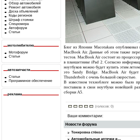
Обзор автомобилей
Ремонт автомобиля
Доска объявлений
Коды регионов
Штраф стоянки
Спецномера
Автофорум
Статьи
мотолюбителю
Блог из Японии Macotakara опубликовал
MacBook Air. Данные об этом также пере
Мотофорум
Статьи
тестов. MacBook Air состоит из процесс
в планшетнике iPad 2. Согласно информа
ноутбуков можно будет купить этим летом
автозапчасти
это Sandy Bridge. MacBook Air буде
Статьи
Thunderbolt с очень большой скоростью.
Программное обеспечение
В известном техноблоге можно было пр
поставила в свои ноутбуки новейшей р
сборки А5.
реклама
(голосов: 0)
Ваши комментарии:
Новости форума
Тонировка стёкол
Автомобильные аптечки и…