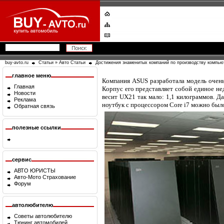
buy-avto.ru
Статьи
»
Авто Статьи
Достижения знаменитых компаний по производству компью
главное меню
Компания ASUS разработала модель очень
Главная
Корпус его представляет собой единое не
Новости
весит UX21 так мало: 1,1 килограммов. 
Реклама
ноутбук с процессором Core i7 можно был
Обратная связь
полезные ссылки
сервис
АВТО ЮРИСТЫ
Авто-Мото Страхование
Форум
автолюбителю
Советы автолюбителю
Тюнинг автомобилей