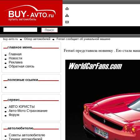
buy-avto.ru
Обзор автомобилей
Ferrari сообщает об уникальной машине
главное меню
Ferrari представила новинку . Ею стала м
Главная
Новости
Реклама
Обратная связь
полезные ссылки
сервис
АВТО ЮРИСТЫ
Авто-Мото Страхование
Форум
автолюбителю
Советы автолюбителю
Тюнинг автомобилей