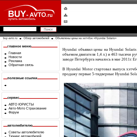
buy-avto.ru
Обзор автомобилей
Объявлены цены на хетчбэк «Hyundai Solaris»
главное меню
Hyundai объявил цены на Hyundai Solaris 
Главная
объемом двигателя 1,4 л.) и 463 тысячи ру
Новости
заводе Петербурга началось в мае 2011г. 
Реклама
Обратная связь
В Hyundai Motor стартовал выпуск хэтчб
продажу первые 5-тидверные Hyundai Solar
полезные ссылки
сервис
АВТО ЮРИСТЫ
Авто-Мото Страхование
Форум
автолюбителю
Советы автолюбителю
Тюнинг автомобилей