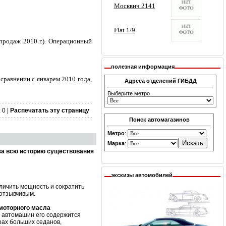
продаж 2010 г.). Операционный
полезная информация
сравнении с январем 2010 года,
Адреса отделений ГИБДД
Выберите метро
 0 |
Распечатать эту страницу
Поиск автомагазинов
Метро
:
Марка
:
за всю историю существования
экскизы автомобилей
личить мощность и сократить
 отзывчивым.
 моторного масла
х автомашин его содержится
рах больших седанов,