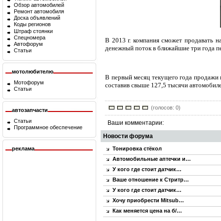
Обзор автомобилей
Ремонт автомобиля
Доска объявлений
Коды регионов
Штраф стоянки
Спецномера
В 2013 г. компания сможет продавать н
Автофорум
денежный поток в ближайшие три года пер
Статьи
мотолюбителю
В первый месяц текущего года продажи н
Мотофорум
составив свыше 127,5 тысячи автомобиле
Статьи
(голосов: 0)
автозапчасти
Статьи
Ваши комментарии:
Программное обеспечение
Новости форума
реклама
Тонировка стёкол
Автомобильные аптечки и…
У кого где стоит датчик…
Ваше отношение к Стритр…
У кого где стоит датчик…
Хочу приобрести Mitsub…
Как меняется цена на б/…