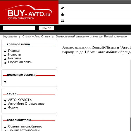
buy-avto.ru
Статьи
»
Авто Статьи
Отечественный авторынок станет для Renault ключевым
главное меню
Альянс компании Renault-Nissan и "Авто
Главная
наращено до 1,6 млн. автомобилей брендо
Новости
Реклама
Обратная связь
полезные ссылки
сервис
АВТО ЮРИСТЫ
Авто-Мото Страхование
Форум
автолюбителю
Советы автолюбителю
Тюнинг автомобилей