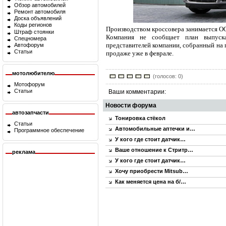
Обзор автомобилей
Ремонт автомобиля
Доска объявлений
Коды регионов
Производством кроссовера занимается О
Штраф стоянки
Компания не сообщает план выпуск
Спецномера
представителей компании, собранный на 
Автофорум
Статьи
продаже уже в феврале.
мотолюбителю
(голосов: 0)
Мотофорум
Статьи
Ваши комментарии:
Новости форума
автозапчасти
Тонировка стёкол
Статьи
Автомобильные аптечки и…
Программное обеспечение
У кого где стоит датчик…
Ваше отношение к Стритр…
реклама
У кого где стоит датчик…
Хочу приобрести Mitsub…
Как меняется цена на б/…