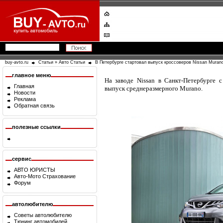
buy-avto.ru
Статьи
»
Авто Статьи
В Петербурге стартовал выпуск кроссоверов Nissan Muran
главное меню
На заводе Nissan в Санкт-Петербурге с
Главная
выпуск среднеразмерного Murano.
Новости
Реклама
Обратная связь
полезные ссылки
сервис
АВТО ЮРИСТЫ
Авто-Мото Страхование
Форум
автолюбителю
Советы автолюбителю
Тюнинг автомобилей