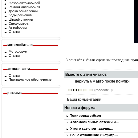
Обзор автомобилей
Ремонт автомобиля
Доска объявлений
Коды регионов
Штраф стоянки
Спецномера
Автофорум
Статьи
мотолюбителю
Мотофорум
Статьи
3 сентября, были сделаны последние при
автозапчасти
Вместе с этим читают:
Статьи
Программное обеспечение
вернуть б у авто после покупки
(голосов: 0)
реклама
Ваши комментарии:
Новости форума
Тонировка стёкол
Автомобильные аптечки и…
У кого где стоит датчик…
Ваше отношение к Стритр…