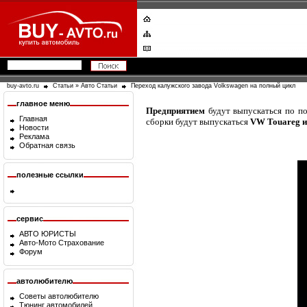
buy-avto.ru
Статьи
»
Авто Статьи
Переход калужского завода Volkswagen на полный цикл
главное меню
Предприятием
будут выпускаться по по
Главная
сборки будут выпускаться
VW
Touareg и
Новости
Реклама
Обратная связь
полезные ссылки
сервис
АВТО ЮРИСТЫ
Авто-Мото Страхование
Форум
автолюбителю
Советы автолюбителю
Тюнинг автомобилей