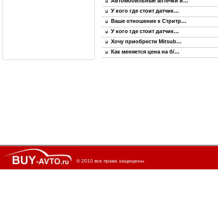
Автомобильные аптечки и…
У кого где стоит датчик…
Ваше отношение к Стритр…
У кого где стоит датчик…
Хочу приобрести Mitsub…
Как меняется цена на б/…
© 2010 все права защищены