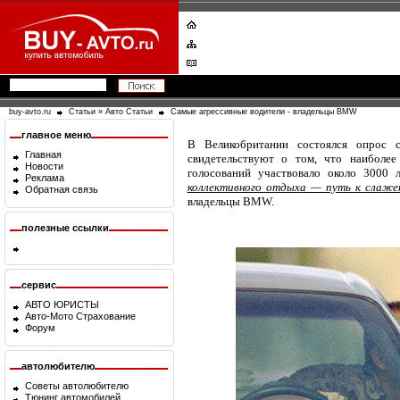
buy-avto.ru
Статьи
»
Авто Статьи
Самыe агрессивныe водители - владельцы BMW
главное меню
В Великобритании состоялся опрос с
Главная
свидетельствуют о том, что наиболе
Новости
голосований участвовало около 3000
Реклама
коллективного отдыха — путь к слаже
Обратная связь
владельцы BMW.
полезные ссылки
сервис
АВТО ЮРИСТЫ
Авто-Мото Страхование
Форум
автолюбителю
Советы автолюбителю
Тюнинг автомобилей