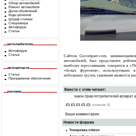
Обзор автомобилей
Ремонт автомобиля
Доска объявлений
Коды регионов
Штраф стоянки
Спецномера
Автофорум
Статьи
мотолюбителю
Мотофорум
Статьи
Сайтом Gocompare.com, занимающимся
автомобилей, был представлен рейтин
наиболее агрессивными, говорится в «T
автозапчасти
«белых фургонов», используeмыих в
Статьи
небольших грузов, таковыми являются на
Программное обеспечение
Вместе с этим читают:
реклама
закон прав потребителей возврат 
(голосов: 0)
Ваши комментарии:
Новости форума
Тонировка стёкол