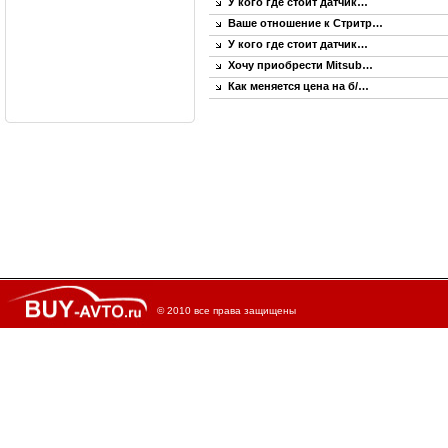
У кого где стоит датчик…
Ваше отношение к Стритр…
У кого где стоит датчик…
Хочу приобрести Mitsub…
Как меняется цена на б/…
© 2010 все права защищены