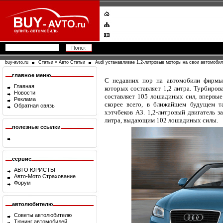
buy-avto.ru
Статьи
»
Авто Статьи
Audi устанавливае 1,2-литровые моторы на свои автомоби
главное меню
С недавних пор на автомобили фирмы 
Главная
которых составляет 1,2 литра. Турбиров
Новости
составляет 105 лошадиных сил, впервые 
Реклама
скорее всего, в ближайшем будущем т
Обратная связь
хэтчбеков А3. 1,2-литровый двигатель з
литра, выдающим 102 лошадиных силы.
полезные ссылки
сервис
АВТО ЮРИСТЫ
Авто-Мото Страхование
Форум
автолюбителю
Советы автолюбителю
Тюнинг автомобилей