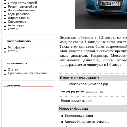
Обзор автомобилей
Ремонт автомобиля
Доска объявлений
Коды регионов
Штраф стоянки
Спецномера
Автофорум
Статьи
Двигатель, объемом в 1,2 литра, во в
мотолюбителю
мощнее его на 3 лошадиные силы, имеет 
Также этот двигатель более современный
Мотофорум
Audi является первой в сегменте премиу
Статьи
такие двигатели. Например, Mercede
автомобилей двигатели, объем кот
автозапчасти
придерживается минимума в 1,6 литра.
Статьи
Программное обеспечение
Вместе с этим читают:
список спецномеров рф
реклама
(голосов: 0)
Ваши комментарии:
Новости форума
Тонировка стёкол
Автомобильные аптечки и…