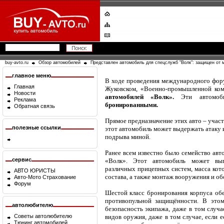
buy-avto.ru
Обзор автомобилей
Представлен автомобиль для спецслужб "Волк": защищен от м
главное меню
В ходе проведения международного фор
Главная
Жуковском, «Военно-промышленной ком
Новости
автомобилей «Волк».
Эти автомоб
Реклама
бронированными.
Обратная связь
Прямое предназначение этих авто – участ
полезные ссылки
этот автомобиль может выдержать атаку и
подрыва миной.
Ранее всем известно было семейство авт
сервис
«Волк». Этот автомобиль может вып
различных прицепных систем, масса кото
АВТО ЮРИСТЫ
состава, а также монтаж вооружения и об
Авто-Мото Страхование
Форум
Шестой класс бронирования корпуса об
противопульной защищённости. В этом
автолюбителю
безопасность экипажа, даже в том случа
Советы автолюбителю
видов оружия, даже в том случае, если 
Тюнинг автомобилей