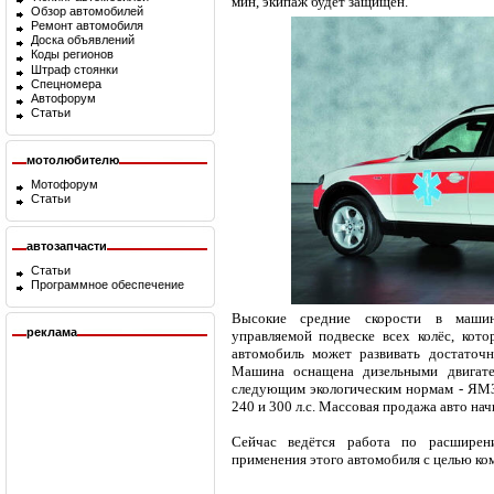
мин, экипаж будет защищён.
Обзор автомобилей
Ремонт автомобиля
Доска объявлений
Коды регионов
Штраф стоянки
Спецномера
Автофорум
Статьи
мотолюбителю
Мотофорум
Статьи
автозапчасти
Статьи
Программное обеспечение
Высокие средние скорости в машин
реклама
управляемой подвеске всех колёс, кот
автомобиль может развивать достаточн
Машина оснащена дизельными двигате
следующим экологическим нормам - ЯМЗ-
240 и 300 л.с. Массовая продажа авто начн
Сейчас ведётся работа по расширен
применения этого автомобиля с целью ко