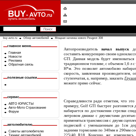
buy-avto.ru
Обзор автомобилей
Мощная начинка нового Peugeot 308
главное меню
Автопроизводитель
начал выпуск
дол
Главная
составить конкуренцию своим одноклассн
Новости
GTI. Данная модель будет именоваться
Реклама
традиционном топливе, с объемом 1,6 л с 
Обратная связь
Н*м. Это позволит автомобилю набирать
скорость, заявленная производителем, 
полезные ссылки
ступенчатая, а, например, заказать
Грузо
можите прямо сейчас.
сервис
Справедливости ради отметим, что это 
АВТО ЮРИСТЫ
примеру, Golf GTI быстрее разгоняется 
Авто-Мото Страхование
набирается по достижении стрелки спид
Форум
литровом движке с двумястами десятью
применяться трансмиссия с двумя сцепле
автолюбителю
подвеской с уменьшенным до 1см до
задними тормозами по 340мм и 290мм со
Советы автолюбителю
225/40 R18. Конечно же, изменились 
Тюнинг автомобилей