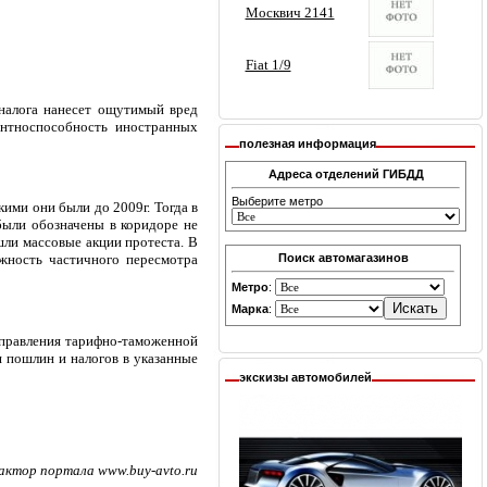
налога нанесет ощутимый вред
ентноспособность иностранных
полезная информация
Адреса отделений ГИБДД
Выберите метро
ими они были до 2009г. Тогда в
были обозначены в коридоре не
шли массовые акции протеста. В
Поиск автомагазинов
ожность частичного пересмотра
Метро
:
Марка
:
аправления тарифно-таможенной
я пошлин и налогов в указанные
экскизы автомобилей
актор портала www.buy-avto.ru