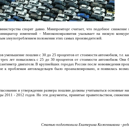
инистерства спорят давно. Минпромторг считает, что подобное снижение 
к инициатор изменений – Минэкономразвития указывает на низкую конкур
ным злоупотреблением положения этих самых производителей.
 уменьшение пошлин с 30 до 25 процентов от стоимости автомобиля, т.е. как
 трех лет повысились с 25 до 30 процентов от стоимости автомобиля. Они 
 сантиметр двигателя. В крупнейших городах России после нововведения про
ие к проблемам автовладельцев было проанализировано, и появилась возм
согласовании и утверждении размера пошлин должны учитываться основные н
ды 2011 - 2012 годов. Но эти документы, принятые правительством, снижени
Статью подготовила Екатерина Кожевникова - ред