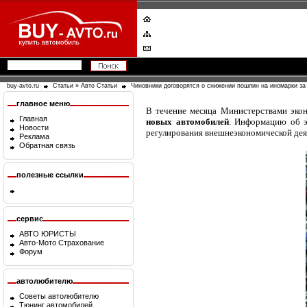
buy-avto.ru
Статьи
»
Авто Статьи
Чиновники договорятся о снижении пошлин на иномарки за
главное меню
В течение месяца Министерствами эко
Главная
новых автомобилей
. Информацию об э
Новости
регулирования внешнеэкономической дея
Реклама
Обратная связь
полезные ссылки
сервис
АВТО ЮРИСТЫ
Авто-Мото Страхование
Форум
автолюбителю
Советы автолюбителю
Тюнинг автомобилей