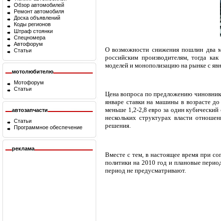
Обзор автомобилей
Ремонт автомобиля
Доска объявлений
Коды регионов
Штраф стоянки
Спецномера
Автофорум
О возможности снижения пошлин два м
Статьи
российским производителям, тогда ка
моделей и монополизацию на рынке с яв
мотолюбителю
Мотофорум
Статьи
Цена вопроса по предложению чиновников
январе ставки на машины в возрасте до
меньше 1,2-2,8 евро за один кубический
автозапчасти
нескольких структурах власти отношен
Статьи
решения.
Программное обеспечение
реклама
Вместе с тем, в настоящее время при 
политики на 2010 год и плановые перио
период не предусматривают.