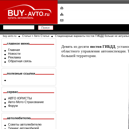
buy-avto.ru
Статьи
»
Авто Статьи
Стационарные варианты постов ГИБДД больше не актуаль
главное меню
Девять из десяти
постов ГИБДД
, устан
Главная
областного управления автоинспекции. 
Новости
большей территории.
Реклама
Обратная связь
полезные ссылки
сервис
АВТО ЮРИСТЫ
Авто-Мото Страхование
Форум
автолюбителю
Советы автолюбителю
Тюнинг автомобилей