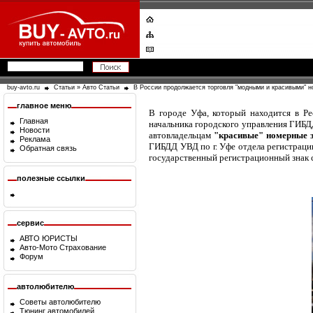
buy-avto.ru
Статьи
»
Авто Статьи
В России продолжается торговля "модными и красивыми" 
главное меню
В городе Уфа, который находится в Ре
Главная
начальника городского управления ГИБДД
Новости
автовладельцам
"красивые" номерные 
Реклама
ГИБДД УВД по г. Уфе отдела регистрации
Обратная связь
государственный регистрационный знак 
полезные ссылки
сервис
АВТО ЮРИСТЫ
Авто-Мото Страхование
Форум
автолюбителю
Советы автолюбителю
Тюнинг автомобилей