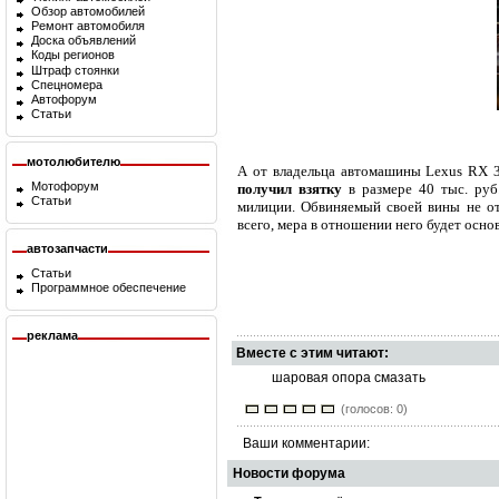
Обзор автомобилей
Ремонт автомобиля
Доска объявлений
Коды регионов
Штраф стоянки
Спецномера
Автофорум
Статьи
мотолюбителю
А от владельца автомашины Lexus RX 3
Мотофорум
получил взятку
в размере 40 тыс. руб
Статьи
милиции. Обвиняемый своей вины не от
всего, мера в отношении него будет осно
автозапчасти
Статьи
Программное обеспечение
реклама
Вместе с этим читают:
шаровая опора смазать
(голосов: 0)
Ваши комментарии:
Новости форума