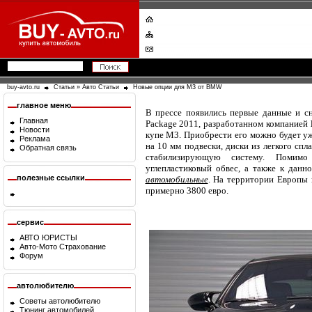
buy-avto.ru
Статьи
»
Авто Статьи
Новые опции для М3 от BMW
главное меню
В прессе появились первые данные и с
Главная
Package 2011, разработанном компанией
Новости
купе М3. Приобрести его можно будет уж
Реклама
на 10 мм подвески, диски из легкого спл
Обратная связь
стабилизирующую систему. Помимо
углепластиковый обвес, а также к да
полезные ссылки
автомобильные
. На территории Европы 
примерно 3800 евро.
сервис
АВТО ЮРИСТЫ
Авто-Мото Страхование
Форум
автолюбителю
Советы автолюбителю
Тюнинг автомобилей