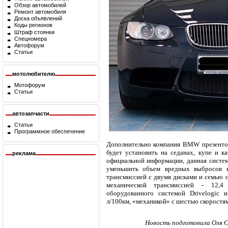
Обзор автомобилей
Ремонт автомобиля
Доска объявлений
Коды регионов
Штраф стоянки
Спецномера
Автофорум
Статьи
мотолюбителю
Мотофорум
Статьи
автозапчасти
Статьи
Программное обеспечение
Дополнительно компания BMW презентова
будет установить на седанах, купе и к
реклама
официальной информации, данная систем
уменьшить объем вредных выбросов н
трансмиссией с двумя дисками и семью с
механической трансмиссией - 12,4
оборудованного системой Drivelogic и
л/100км, «механикой» с шестью скоростям
Новость подготовила Оля С