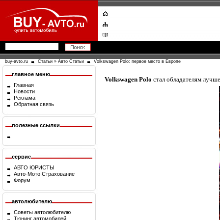
buy-avto.ru
Статьи
»
Авто Статьи
Volkswagen Polo: первое место в Европе
главное меню
Volkswagen Polo
стал обладателям лучшег
Главная
Новости
Реклама
Обратная связь
полезные ссылки
сервис
АВТО ЮРИСТЫ
Авто-Мото Страхование
Форум
автолюбителю
Советы автолюбителю
Тюнинг автомобилей