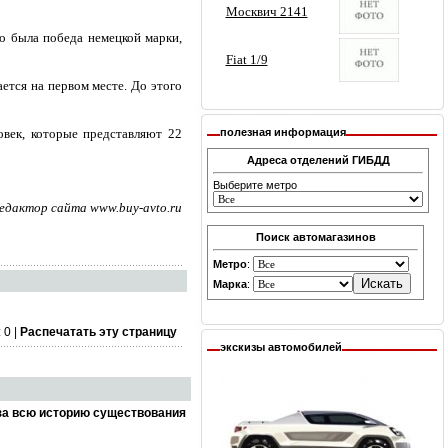
то была победа немецкой марки,
ается на первом месте. До этого
овек, которые представляют 22
полезная информация
Адреса отделений ГИБДД
Выберите метро
едактор сайта www.buy-avto.ru
Поиск автомагазинов
Метро
:
Марка
:
 0 |
Распечатать эту страницу
экскизы автомобилей
за всю историю существования