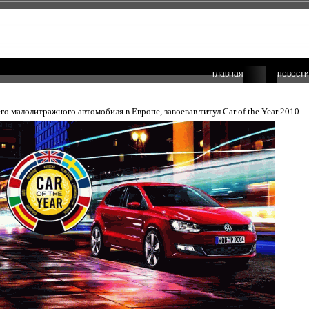
главная
новости
о малолитражного автомобиля в Европе, завоевав титул Car of the Year 2010.