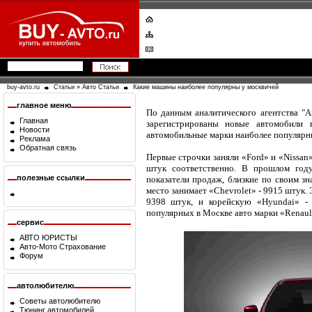
buy-avto.ru
Статьи
»
Авто Статьи
Какие машины наиболее популярны у москвичей
главное меню
По данным аналитического агентства "Ав
Главная
зарегистрированы новые автомобили 
Новости
автомобильные марки наиболее популярн
Реклама
Обратная связь
Первые строчки заняли «Ford» и «Nissan
штук соответственно. В прошлом год
полезные ссылки
показатели продаж, близкие по своим зн
место занимает «Chevrolet» - 9915 штук. 
9398 штук, и корейскую «Hyundai» -
популярных в Москве авто марки «Renault
сервис
АВТО ЮРИСТЫ
Авто-Мото Страхование
Форум
автолюбителю
Советы автолюбителю
Тюнинг автомобилей