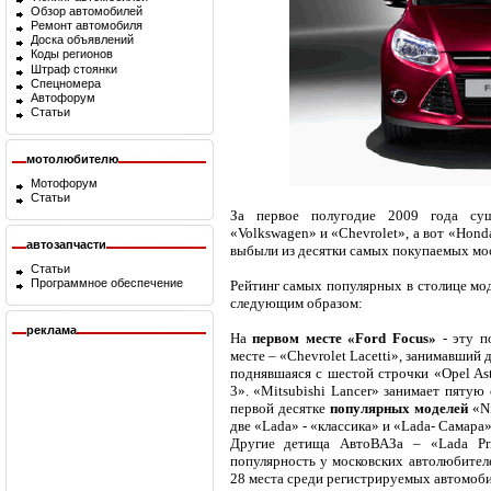
Обзор автомобилей
Ремонт автомобиля
Доска объявлений
Коды регионов
Штраф стоянки
Спецномера
Автофорум
Статьи
мотолюбителю
Мотофорум
Статьи
За первое полугодие 2009 года сущ
«Volkswagen» и «Chevrolet», а вот «Hond
автозапчасти
выбыли из десятки самых покупаемых мос
Статьи
Программное обеспечение
Рейтинг самых популярных в столице мод
следующим образом:
реклама
На
первом месте «Ford Focus»
- эту п
месте – «Chevrolet Lacetti», занимавший 
поднявшаяся с шестой строчки «Opel As
3». «Mitsubishi Lancer» занимает пятую
первой десятке
популярных моделей
«Ni
две «Lada» - «классика» и «Lada- Самара»
Другие детища АвтоВАЗа – «Lada Pri
популярность у московских автолюбителе
28 места среди регистрируемых автомоби