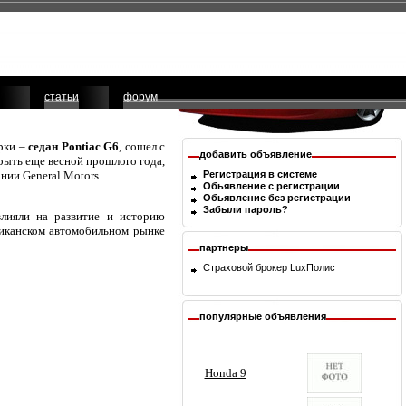
статьи
форум
рки –
седан Pontiac G6
, сошел с
добавить объявление
крыть еще весной прошлого года,
нии General Motors.
Регистрация в системе
Обьявление с регистрации
Обьявление без регистрации
Забыли пароль?
влияли на развитие и историю
ериканском автомобильном рынке
партнеры
Страховой брокер
LuxПолис
популярные объявления