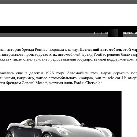
главная
новости
вная история бренда Pontiac подошла к концу.
Последний автомобиль
этой ма
 и завершилось производство этих автомобилей. Бренд Pontiac решено было за
скать - таким стало условие предоставления государственной поддержки компа
 началась еще в далеком 1926 году. Автомобили этой марки серьезно по
льниками, например, такого автомобильного «жанра», как muscle-car. На ам
ти брендом General Motors, уступая лишь Ford и Chervolet.