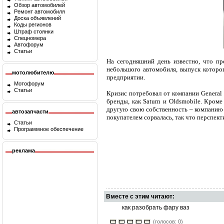
Обзор автомобилей
Ремонт автомобиля
Доска объявлений
Коды регионов
Штраф стоянки
Спецномера
Автофорум
Статьи
На сегодняшний день известно, что пр
небольшого автомобиля, выпуск которог
мотолюбителю
предприятии.
Мотофорум
Статьи
Кризис потребовал от компании General 
бренды, как Saturn и Oldsmobile. Кроме
другую свою собственность – компанию 
автозапчасти
покупателем сорвалась, так что перспек
Статьи
Программное обеспечение
реклама
Вместе с этим читают:
как разобрать фару ваз
(голосов: 0)