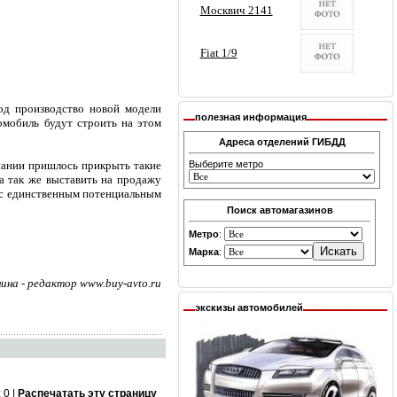
од производство новой модели
полезная информация
томобиль будут строить на этом
Адреса отделений ГИБДД
мпании пришлось прикрыть такие
Выберите метро
 а так же выставить на продажу
а с единственным потенциальным
Поиск автомагазинов
Метро
:
Марка
:
на - редактор www.buy-avto.ru
экскизы автомобилей
 0 |
Распечатать эту страницу