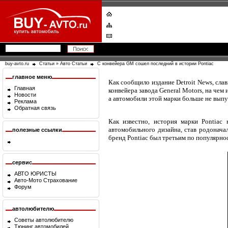
buy-avto.ru
Статьи
»
Авто Статьи
С конвейера GM сошел последний в истории Pontiac
главное меню
Как сообщило издание Detroit News, сла
Главная
конвейера завода General Motors, на чем
Новости
а автомобили этой марки больше не выпу
Реклама
Обратная связь
Как известно, история марки Pontiac
автомобильного дизайна, став родонача
полезные ссылки
бренд Pontiac был третьим по популярнос
сервис
АВТО ЮРИСТЫ
Авто-Мото Страхование
Форум
автолюбителю
Советы автолюбителю
Тюнинг автомобилей