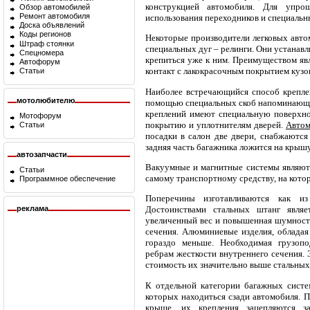
конструкцией автомобиля. Для упро
Обзор автомобилей
Ремонт автомобиля
использования переходников и специальн
Доска объявлений
Коды регионов
Некоторые производители легковых авто
Штраф стоянки
специальных дуг – релинги. Они устанав
Спецномера
крепиться уже к ним. Преимуществом явл
Автофорум
контакт с лакокрасочным покрытием кузов
Статьи
Наиболее встречающийся способ крепле
мотолюбителю
помощью специальных скоб напоминающи
креплений имеют специальную поверхнос
Мотофорум
покрытию и уплотнителям дверей.
Автом
Статьи
посадки в салон две двери, снабжаются
задняя часть багажника ложится на крышу
автозапчасти
Вакуумные и магнитные системы являютс
Статьи
самому транспортному средству, на кото
Программное обеспечение
Поперечины изготавливаются как и
реклама
Достоинствами стальных штанг являе
увеличенный вес и повышенная шумность
сечения. Алюминиевые изделия, облада
гораздо меньше. Необходимая грузопо
ребрам жесткости внутреннего сечения. 
стоимость их значительно выше стальных
К отдельной категории багажных систе
которых находиться сзади автомобиля. П
крыше, их крепления зацепляются з