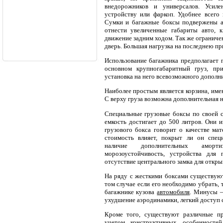
внедорожников и универсалов. Усил
устройству или фаркоп. Удобнее всего 
Сумки и багажные боксы подвержены а
отнести увеличенные габариты авто, 
движение задним ходом. Так же ограниче
дверь. Большая нагрузка на последнею пр
Использование багажника предполагает п
основном крупногабаритный груз, пр
установка на него всевозможного дополн
Наиболее простым является корзина, име
С верху груза возможна дополнительная н
Специальные грузовые боксы по своей с
емкость достигает до 500 литров. Они и
грузового бокса говорит о качестве мат
стоимость влияет, покрыт ли он спец
наличие дополнительных аморт
морозоустойчивость, устройства для
отсутствие центрального замка для откры
На ряду с жесткими боксами существуют
том случае если его необходимо убрать, 
багажнике кузова
автомобиля
. Минусы –
ухудшение аэродинамики, легкий доступ 
Кроме того, существуют различные пр
учетом конструктивных особенносте