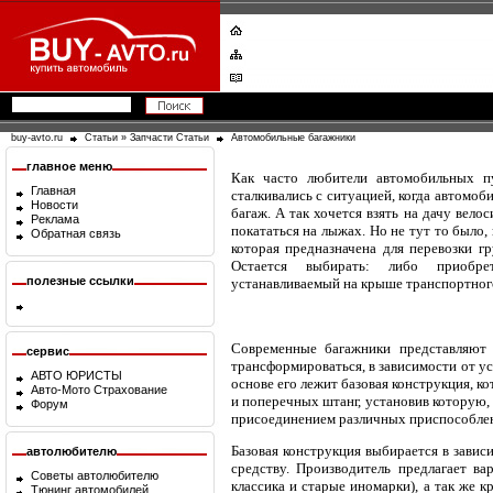
buy-avto.ru
Статьи
»
Запчасти Статьи
Автомобильные багажники
главное меню
Как часто любители автомобильных п
Главная
сталкивались с ситуацией, когда автомоб
Новости
багаж. А так хочется взять на дачу вело
Реклама
покататься на лыжах. Но не тут то было, 
Обратная связь
которая предназначена для перевозки гр
Остается выбирать: либо приобре
полезные ссылки
устанавливаемый на крыше транспортного
Современные багажники представляют 
сервис
трансформироваться, в зависимости от ус
АВТО ЮРИСТЫ
основе его лежит базовая конструкция, к
Авто-Мото Страхование
и поперечных штанг, установив которую,
Форум
присоединением различных приспособле
Базовая конструкция выбирается в завис
автолюбителю
средству. Производитель предлагает ва
Советы автолюбителю
классика и старые иномарки), а так же 
Тюнинг автомобилей