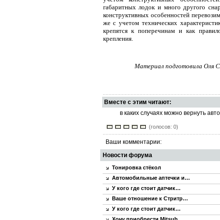
габаритных лодок и много другого сна
конструктивных особенностей перевозимог
же с учетом технических характеристи
крепятся к поперечинам и как правил
крепления.
Материал подготовила Оля См
Вместе с этим читают:
в каких случаях можно вернуть авто
(голосов: 0)
Ваши комментарии:
Новости форума
Тонировка стёкол
Автомобильные аптечки и…
У кого где стоит датчик…
Ваше отношение к Стритр…
У кого где стоит датчик…
Хочу приобрести Mitsub…