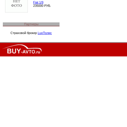
Fiat 1/9
235000 РУБ.
Партнеры
Страховой брокер
LuxПолис