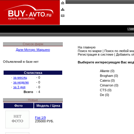
гла
Список фирм
На главную
Дали Моторс Марьино
Поиск по марке
|
Поиск по любой ма
Регистрация в системе
|
Добавить о
Объявлений в базе нет
Выберите интересующую Вас моде
Allante
(0)
Статистика
Brogham
(0)
·
за месяц
- 0
Catera
(0)
·
за неделю
- 0
Cimarron
(0)
·
за 3 дня
- 0
CTS
(0)
Всего
- 4
De
(0)
· Новые ·
Фото
Модель / Цена
Fiat 1/9
235000 РУБ.