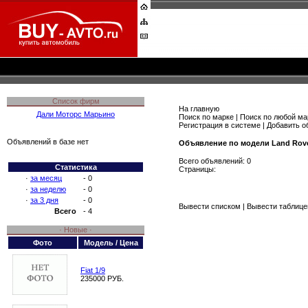
Список фирм
На главную
Дали Моторс Марьино
Поиск по марке
|
Поиск по любой ма
Регистрация в системе
|
Добавить о
Объявлений в базе нет
Объявление по модели Land Rov
Всего объявлений: 0
Статистика
Страницы:
·
за месяц
- 0
·
за неделю
- 0
·
за 3 дня
- 0
Вывести списком
|
Вывести таблице
Всего
- 4
· Новые ·
Фото
Модель / Цена
Fiat 1/9
235000 РУБ.