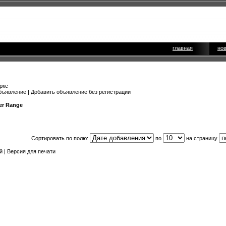
главная
но
рке
бъявление
|
Добавить объявление без регистрации
er Range
Сортировать по полю:
по
на страницу
й
|
Версия для печати