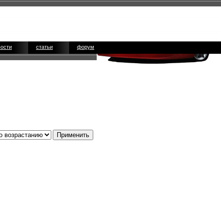
вости
статьи
форум