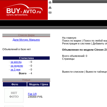
Список фирм
На главную
Дали Моторс Марьино
Поиск по марке
|
Поиск по любой ма
Регистрация в системе
|
Добавить о
Объявлений в базе нет
Объявление по модели Citroen Z
Всего объявлений: 0
Статистика
Страницы:
·
за месяц
- 0
·
за неделю
- 0
·
за 3 дня
- 0
Вывести списком
| Вывести таблице
Всего
- 4
· Новые ·
Фото
Модель / Цена
Fiat 1/9
235000 РУБ.