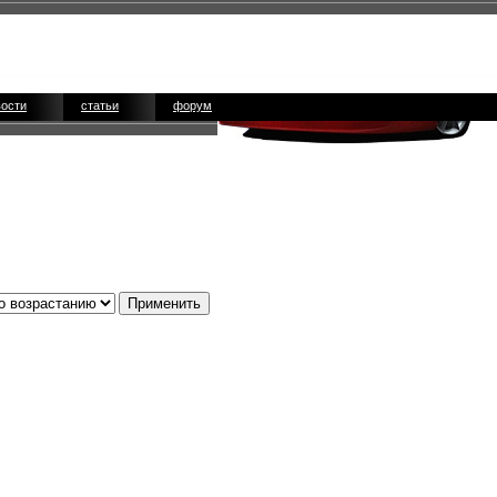
вости
статьи
форум