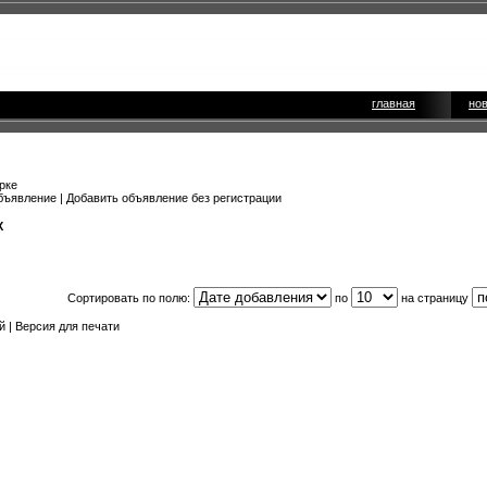
главная
но
рке
бъявление
|
Добавить объявление без регистрации
X
Сортировать по полю:
по
на страницу
й |
Версия для печати