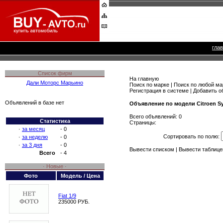
гла
Список фирм
На главную
Дали Моторс Марьино
Поиск по марке
|
Поиск по любой ма
Регистрация в системе
|
Добавить о
Объявлений в базе нет
Объявление по модели Citroen Sy
Всего объявлений: 0
Статистика
Страницы:
·
за месяц
- 0
Сортировать по полю:
·
за неделю
- 0
·
за 3 дня
- 0
Вывести списком
|
Вывести таблице
Всего
- 4
· Новые ·
Фото
Модель / Цена
Fiat 1/9
235000 РУБ.