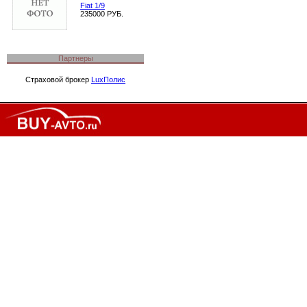
Fiat 1/9
235000 РУБ.
Партнеры
Страховой брокер
LuxПолис