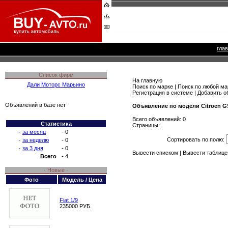
гла
Список фирм
На главную
Дали Моторс Марьино
Поиск по марке
|
Поиск по любой ма
Регистрация в системе
|
Добавить о
Объявлений в базе нет
Объявление по модели Citroen 
Всего объявлений: 0
Статистика
Страницы:
·
за месяц
- 0
Сортировать по полю:
·
за неделю
- 0
·
за 3 дня
- 0
Вывести списком
|
Вывести таблице
Всего
- 4
· Новые ·
Фото
Модель / Цена
Fiat 1/9
235000 РУБ.