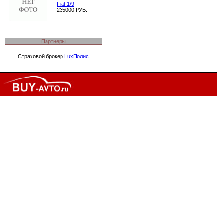
Fiat 1/9
235000 РУБ.
Партнеры
Страховой брокер
LuxПолис